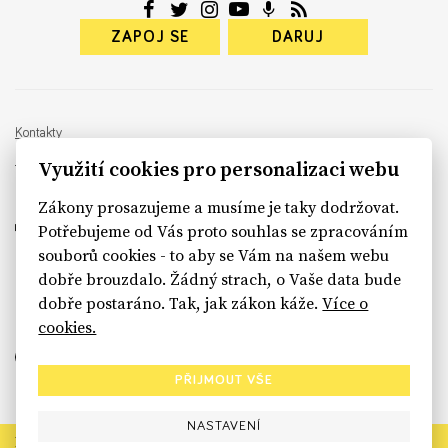
ZAPOJ SE
DARUJ
Kontakty
info@rekonstrukcestatu.cz
Využití cookies pro personalizaci webu
Návrh a vývoj:
Sinfin
, ilustrace:
Patrik Antczak
Zákony prosazujeme a musíme je taky dodržovat.
Potřebujeme od Vás proto souhlas se zpracováním
souborů cookies - to aby se Vám na našem webu
dobře brouzdalo. Žádný strach, o Vaše data bude
sinfin.digital
dobře postaráno. Tak, jak zákon káže.
Více o
cookies.
PŘIJMOUT VŠE
NASTAVENÍ
Rekonstrukce státu končí. Její členské organizace však dál