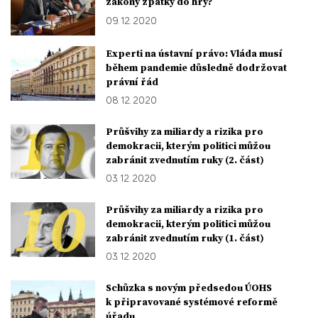
zákony zpátky do hry?
09. 12. 2020
Experti na ústavní právo: Vláda musí
během pandemie důsledně dodržovat
právní řád
08. 12. 2020
Průšvihy za miliardy a rizika pro
demokracii, kterým politici můžou
zabránit zvednutím ruky (2. část)
03. 12. 2020
Průšvihy za miliardy a rizika pro
demokracii, kterým politici můžou
zabránit zvednutím ruky (1. část)
03. 12. 2020
Schůzka s novým předsedou ÚOHS
k připravované systémové reformě
úřadu