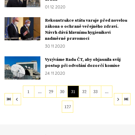
01. 12. 2020
Rekonstrukce státu varuje před novelou
zákona o ochraně veřejného zdraví.
Návrh dává hlavnímu hygienikovi
nadměrné pravomoci
30. 11. 2020
Vyzýváme Radu ČT, aby objasnila svůj
postup při odvolání dozorčí komise
24. 11. 2020
1
…
29
30
31
32
33
…
127