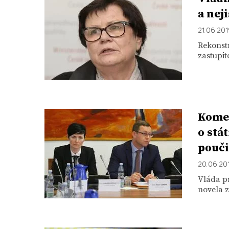
a nej
21. 06. 20
Rekonst
zastupit
Komen
o stá
pouči
20. 06. 20
Vláda pr
novela z