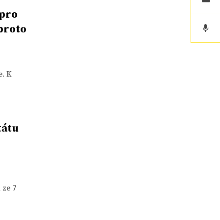
 pro
proto
e. K
tátu
 ze 7