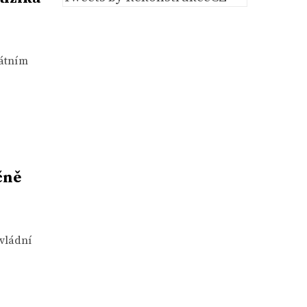
tátním
čně
 vládní