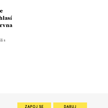
e
hlasí
ervna
i s
ZAPOJ SE
DARUJ