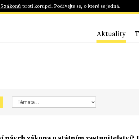
25 zákonů
proti korupci. Podívejte se, o které se jedná.
Aktuality
T
í návrh zákona o státním zastupitelství? 