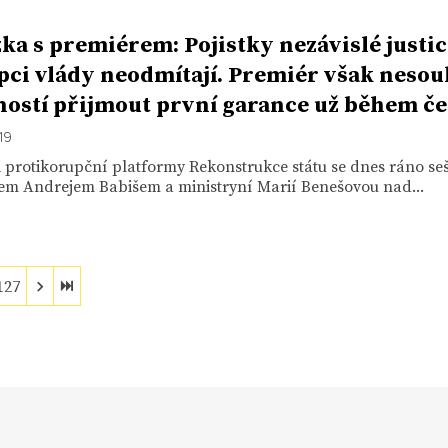
ka s premiérem: Pojistky nezávislé justic
pci vlády neodmítají. Premiér však nesou
ností přijmout první garance už během č
19
 protikorupční platformy Rekonstrukce státu se dnes ráno sešl
em Andrejem Babišem a ministryní Marií Benešovou nad...
127