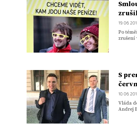
Smlou
zruši
19. 06. 20
Po téměř
zrušení 
S pre
červn
10. 06. 20
Vláda do
Andrej B