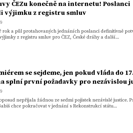
vy ČEZu konečně na internetu! Poslanci
li výjimku z registru smluv
19
 rok a půl protahovaných jednáních poslanci definitivně potv
výjimky z registru smluv pro ČEZ, České dráhy a další...
miérem se sejdeme, jen pokud vláda do 17
a splní první požadavky pro nezávislou ju
19
posud nepřijala žádnou ze sedmi pojistek nezávislé justice. 
abiš chce pokračovat v jednání s Rekonstrukcí státu...