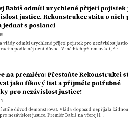
j Babiš odmítl urychlené přijetí pojistek
islost justice. Rekonstrukce státu o nich 
a jednat s poslanci
19
 vlády odmítl urychlené přijetí pojistek pro nezávislost justic
acím podle něj není důvod. V médiích přitom uvádí, že...
e na premiéra: Přestaňte Rekonstrukci s
vat jako fíkový list a přijměte potřebné
tky pro nezávislost justice!
19
jí stále důvod demonstrovat. Vláda doposud nepřijala žádnou
 pro nezávislost justice. Premiér Babiš na včerejší...