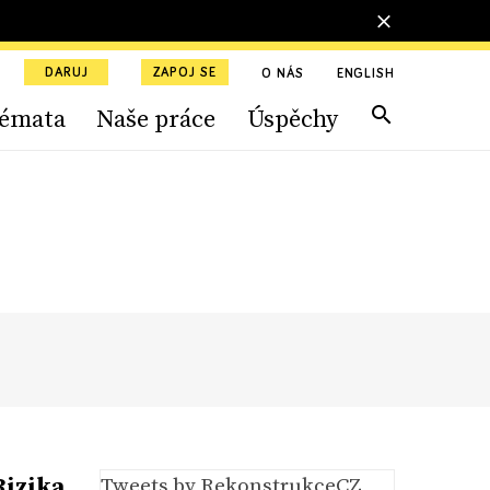
DARUJ
ZAPOJ SE
O NÁS
ENGLISH
émata
Naše práce
Úspěchy
Rizika
Tweets by RekonstrukceCZ