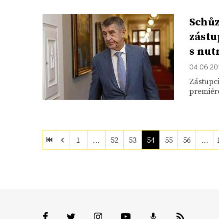
Schůz
zástu
s nut
04. 06. 20
Zástupci
premiér
1
…
52
53
54
55
56
…