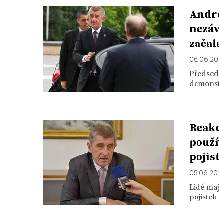
Andre
nezáv
začal
06. 06. 20
Předseda
demonstr
Reakc
použí
pojis
05. 06. 20
Lidé ma
pojistek