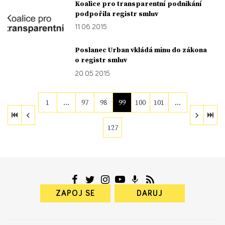
Koalice pro transparentní podnikání
podpořila registr smluv
11. 06. 2015
Poslanec Urban vkládá minu do zákona
o registr smluv
20. 05. 2015
1
…
97
98
99
100
101
…
127
ZAPOJ SE
DARUJ