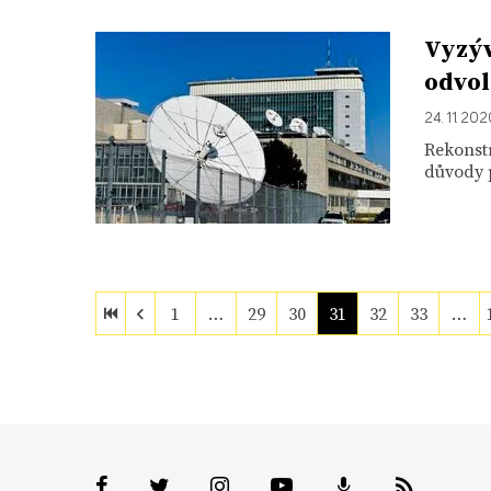
Vyzýv
odvol
24. 11. 20
Rekonstr
důvody p
1
…
29
30
31
32
33
…