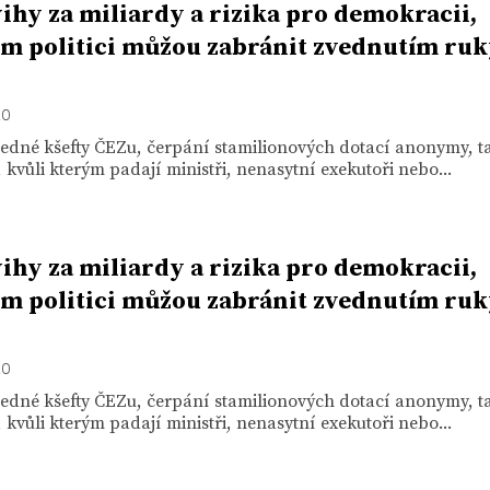
ihy za miliardy a rizika pro demokracii,
m politici můžou zabránit zvednutím ruky
20
edné kšefty ČEZu, čerpání stamilionových dotací anonymy, t
 kvůli kterým padají ministři, nenasytní exekutoři nebo...
ihy za miliardy a rizika pro demokracii,
m politici můžou zabránit zvednutím ruky
20
edné kšefty ČEZu, čerpání stamilionových dotací anonymy, t
 kvůli kterým padají ministři, nenasytní exekutoři nebo...