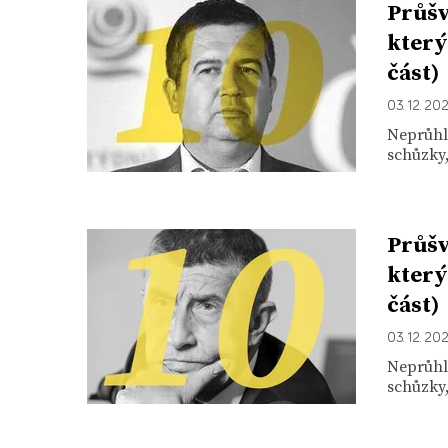
Průšv
který
část)
03. 12. 20
Neprůhl
schůzky,
Průšv
který
část)
03. 12. 20
Neprůhl
schůzky,