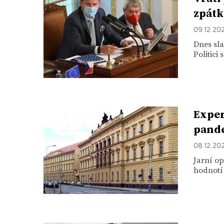
zpátk
09. 12. 20
Dnes sla
Politici
Exper
pande
08. 12. 20
Jarní op
hodnotí