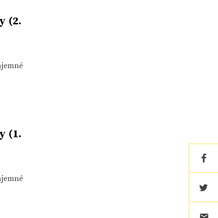
 (2.
ajemné
 (1.
ajemné