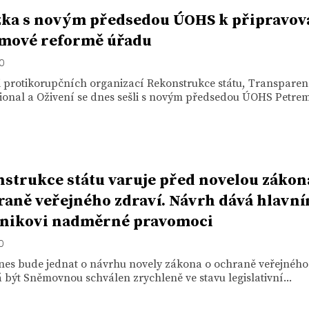
ka s novým předsedou ÚOHS k připravov
émové reformě úřadu
20
i protikorupčních organizací Rekonstrukce státu, Transparen
ional a Oživení se dnes sešli s novým předsedou ÚOHS Petrem
strukce státu varuje před novelou zákon
raně veřejného zdraví. Návrh dává hlavn
enikovi nadměrné pravomoci
20
nes bude jednat o návrhu novely zákona o ochraně veřejného
 být Sněmovnou schválen zrychleně ve stavu legislativní...