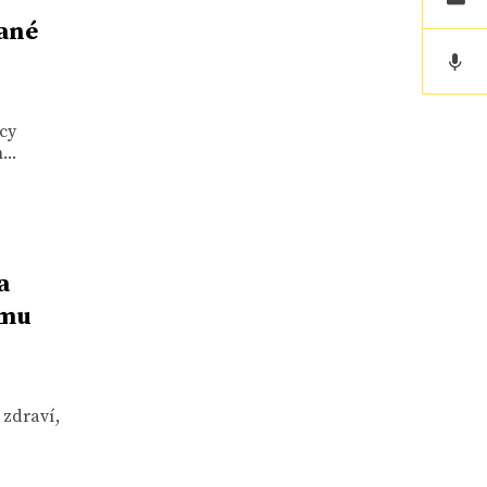
ané
cy
...
a
ímu
 zdraví,