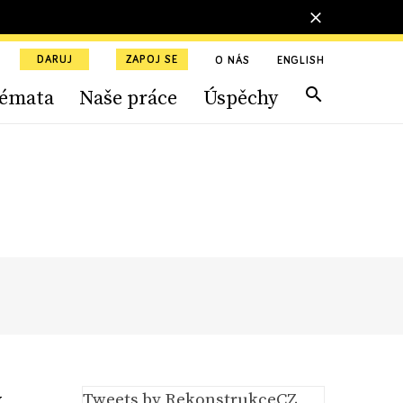
DARUJ
ZAPOJ SE
O NÁS
ENGLISH
émata
Naše práce
Úspěchy
y
Tweets by RekonstrukceCZ