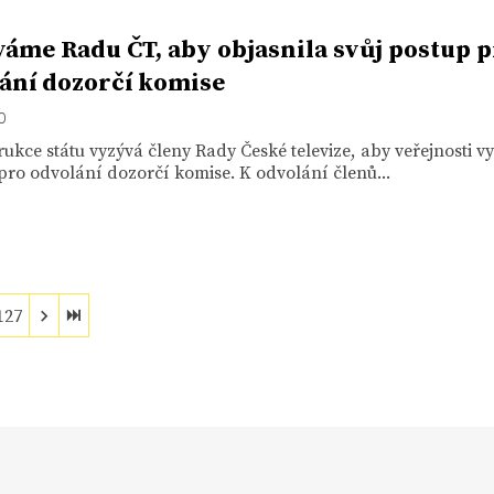
áme Radu ČT, aby objasnila svůj postup p
ání dozorčí komise
20
ukce státu vyzývá členy Rady České televize, aby veřejnosti vys
ro odvolání dozorčí komise. K odvolání členů...
127