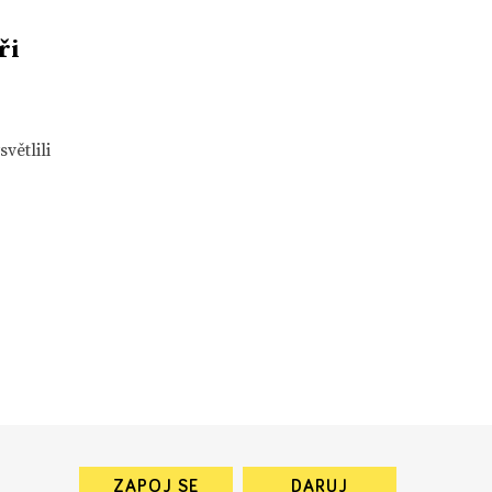
ři
větlili
ZAPOJ SE
DARUJ