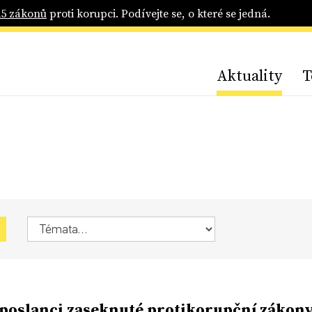
25 zákonů
proti korupci. Podívejte se, o které se jedná.
Aktuality
T
 poslanci zaseknuté protikorupční zákon