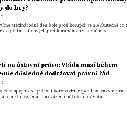
y do hry?
20
víme Mezinárodní den boje proti korupci. Je ale skutečně co s
 se do přijímání nových protikorupčních zákonů moc...
ti na ústavní právo: Vláda musí během
mie důsledně dodržovat právní řád
20
atření spojená s epidemií koronaviru experti na ústavní práv
 jako nedomyšlená a provázená několika právními...