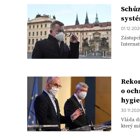
Schůz
syst
01. 12. 20
Zástupc
Internat
Rekon
o och
hygi
30. 11. 20
Vláda d
který má