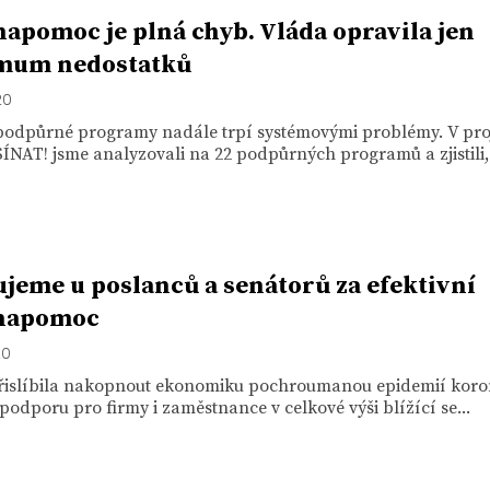
apomoc je plná chyb. Vláda opravila jen
mum nedostatků
20
podpůrné programy nadále trpí systémovými problémy. V pro
AT! jsme analyzovali na 22 podpůrných programů a zjistili,.
jeme u poslanců a senátorů za efektivní
napomoc
20
řislíbila nakopnout ekonomiku pochroumanou epidemií koro
podporu pro firmy i zaměstnance v celkové výši blížící se...