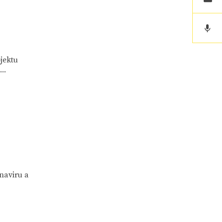
jektu
..
naviru a