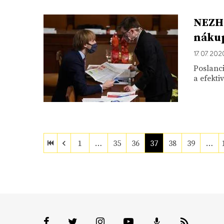
NEZHA
nákup
17. 07. 202
Poslanci
a efekt
1
…
35
36
37
38
39
…