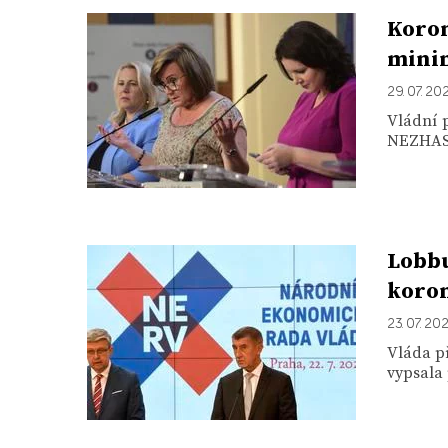
Koron
mini
29. 07. 20
Vládní 
NEZHASÍN
Lobbu
koro
23. 07. 20
Vláda p
vypsala 