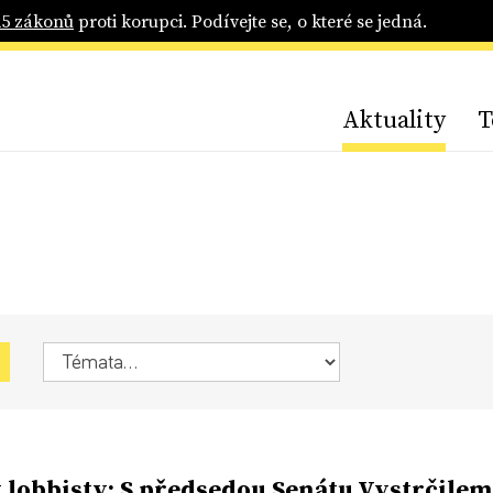
25 zákonů
proti korupci. Podívejte se, o které se jedná.
Aktuality
T
 lobbisty: S předsedou Senátu Vystrčilem