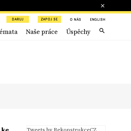
DARUJ
ZAPOJ SE
O NÁS
ENGLISH
émata
Naše práce
Úspěchy
 ke
Tweets by RekonstrukceCZ