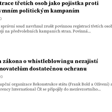
trace třetích osob jako pojistka proti
ymním politickým kampaním
20
 správní soud navrhnul zrušit povinnou registraci třetích osob
ejí na předvolebních kampaních stran. Povinná...
 zákona o whistleblowingu nezajistí
movatelům dostatečnou ochranu
20
upční organizace Rekonstrukce státu (Frank Bold a Oživení) 
ency International ČR se připojily do mezirezortního...