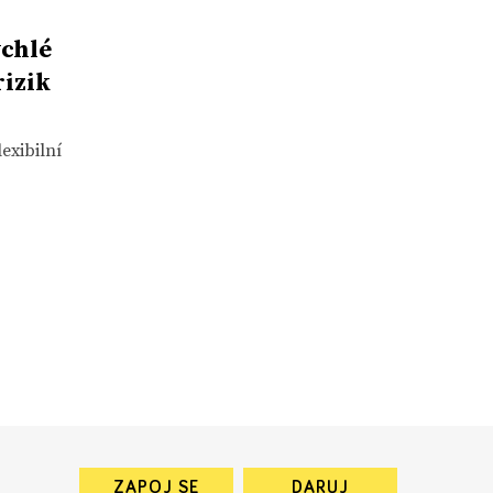
ychlé
izik
exibilní
ZAPOJ SE
DARUJ