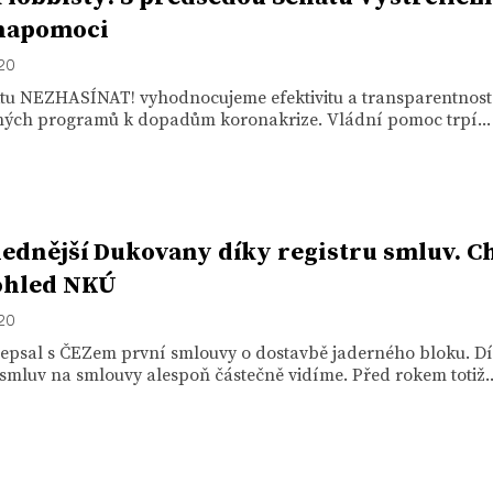
napomoci
020
ktu NEZHASÍNAT! vyhodnocujeme efektivitu a transparentnost
ých programů k dopadům koronakrize. Vládní pomoc trpí...
ednější Dukovany díky registru smluv. C
ohled NKÚ
020
depsal s ČEZem první smlouvy o dostavbě jaderného bloku. D
 smluv na smlouvy alespoň částečně vidíme. Před rokem totiž..