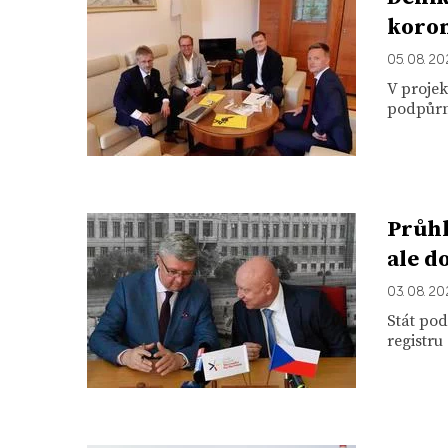
koro
05. 08. 2
V proje
podpůrn
Průhl
ale d
03. 08. 2
Stát po
registru