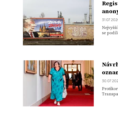
Regis
anon
31. 07. 20
Nejvyšší
se podíl
Návrh
ozna
30. 07. 20
Protikor
Transpar