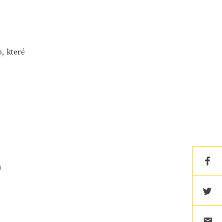
, které
a