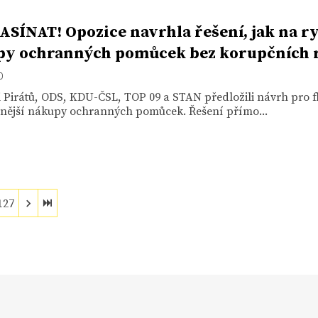
SÍNAT! Opozice navrhla řešení, jak na r
y ochranných pomůcek bez korupčních r
0
 Pirátů, ODS, KDU-ČSL, TOP 09 a STAN předložili návrh pro fl
ivnější nákupy ochranných pomůcek. Řešení přímo...
127