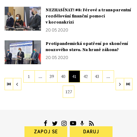
NEZHASÍNAT! #8: Férové a transparentní
rozdělování finanční pomoci
v koronakrizi
20. 05. 2020
Protipandemická opatření po skončení
nouzového stavu. Na hraně zákona?
20. 05. 2020
1
…
39
40
41
42
43
…
127
ZAPOJ SE
DARUJ