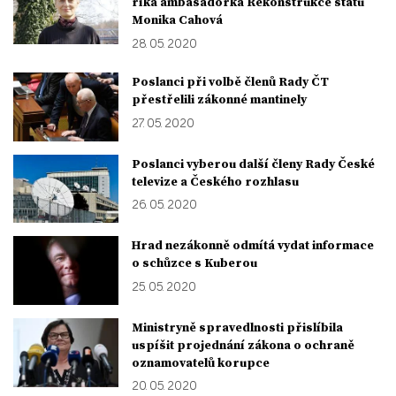
říká ambasadorka Rekonstrukce státu
Monika Cahová
28. 05. 2020
Poslanci při volbě členů Rady ČT
přestřelili zákonné mantinely
27. 05. 2020
Poslanci vyberou další členy Rady České
televize a Českého rozhlasu
26. 05. 2020
Hrad nezákonně odmítá vydat informace
o schůzce s Kuberou
25. 05. 2020
Ministryně spravedlnosti přislíbila
uspíšit projednání zákona o ochraně
oznamovatelů korupce
20. 05. 2020