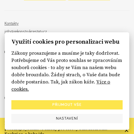
Kontakty
info@rekonstrukcestatu.cz
Návrh a vývoj:
Sinfin
, ilustrace:
Patrik Antczak
Využití cookies pro personalizaci webu
Zákony prosazujeme a musíme je taky dodržovat.
Potřebujeme od Vás proto souhlas se zpracováním
souborů cookies - to aby se Vám na našem webu
sinfin.digital
dobře brouzdalo. Žádný strach, o Vaše data bude
dobře postaráno. Tak, jak zákon káže.
Více o
cookies.
PŘIJMOUT VŠE
NASTAVENÍ
Rekonstrukce státu končí. Její členské organizace však dál
prosazují systémové změny pro férový a moderní stát.