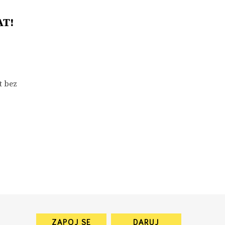
AT!
t bez
ZAPOJ SE
DARUJ