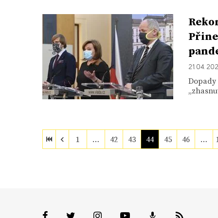
Rekon
Přine
pande
21. 04. 20
Dopady p
„zhasnut
1
…
42
43
44
45
46
…