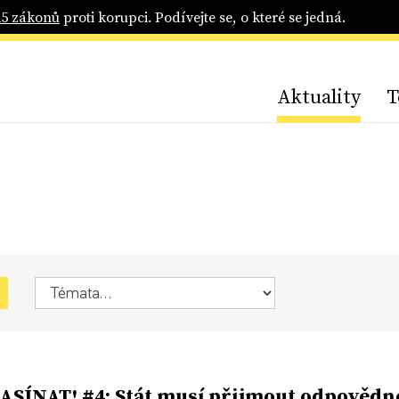
25 zákonů
proti korupci. Podívejte se, o které se jedná.
Aktuality
T
SÍNAT! #4: Stát musí přijmout odpovědno