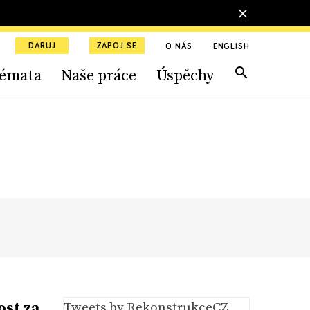
DARUJ
ZAPOJ SE
O NÁS
ENGLISH
émata
Naše práce
Úspěchy
st za
Tweets by RekonstrukceCZ