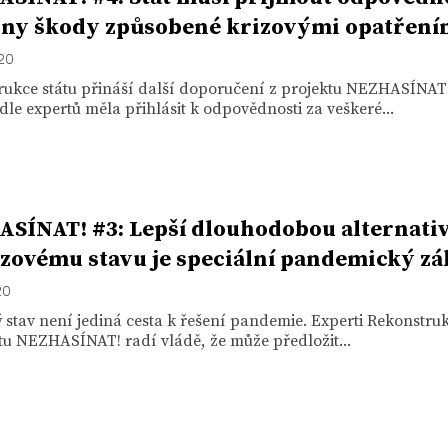
ny škody způsobené krizovými opatření
020
rukce státu přináší další doporučení z projektu NEZHASÍNAT
dle expertů měla přihlásit k odpovědnosti za veškeré...
SÍNAT! #3: Lepší dlouhodobou alternati
zovému stavu je speciální pandemický z
20
stav není jediná cesta k řešení pandemie. Experti Rekonstruk
tu NEZHASÍNAT! radí vládě, že může předložit...