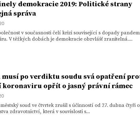
nely demokracie 2019: Politické strany
ejná správa
020
olečnost v současnosti čelí krizi související s dopady pandem
ru. V těžkých dobách je demokracie obzvlášť zranitelná....
 musí po verdiktu soudu svá opatření pro
í koronaviru opřít o jasný právní rámec
020
městský soud ve čtvrtek zrušil s účinností od 27. dubna čtyři 
tva zdravotnictví, která v souvislosti s...