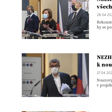
všech
28. 04. 2
Rekonst
by se po
NEZHA
k nou
27. 04. 20
Nouzový 
v projek