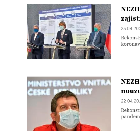
NEZHA
zajis
23. 04. 2
Rekonstr
koronavi
NEZHA
nouzo
22. 04. 2
Rekonstr
pandemi