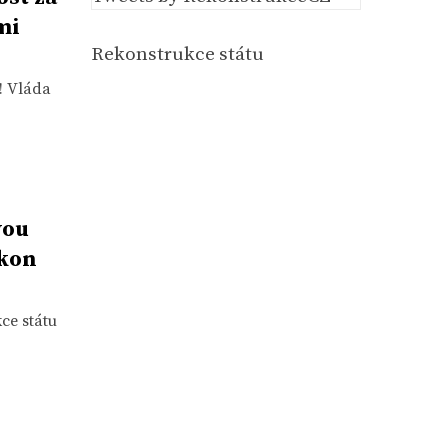
mi
Rekonstrukce státu
! Vláda
vou
ákon
ce státu