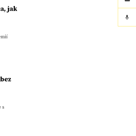
a, jak
emií
 bez
 s