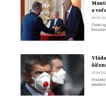
Manti
a veř
26. 04. 2
Česká sp
koronavi
Vláda
šířen
23. 04. 2
Pražský 
ministers