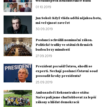
workshopech Rekonstrukce státu
01. 10. 2019
Jan Sokol: Když vláda udělá nějakou botu,
má veřejnost zavrčet
30. 09. 2019
Poslanci schválili nominační zákon.
Politické trafiky ve státních firmách
budou brzy minulostí
27. 09. 2019
Prezident porušil Ústavu, shodli se
experti. Nechají poslanci Ústavní soud
posoudit kroky prezidenta?
25. 09. 2019
Ambasadoři Rekonstrukce státu:
Načerpali jsme chuť lobbovat za lepší
zákony a hlídat demokracii