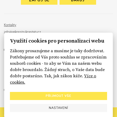
ZAPOJ SE
DARUJ
Kontakty
info@rekonstrukcestatu.cz
Návrh a vývoj:
Sinfin
, ilustrace:
Patrik Antczak
Využití cookies pro personalizaci webu
Zákony prosazujeme a musíme je taky dodržovat.
Potřebujeme od Vás proto souhlas se zpracováním
souborů cookies - to aby se Vám na našem webu
sinfin.digital
dobře brouzdalo. Žádný strach, o Vaše data bude
dobře postaráno. Tak, jak zákon káže.
Více o
cookies.
PŘIJMOUT VŠE
NASTAVENÍ
Rekonstrukce státu končí. Její členské organizace však dál
prosazují systémové změny pro férový a moderní stát.