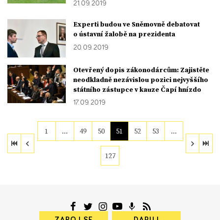
21. 09. 2019
Experti budou ve Sněmovně debatovat
o ústavní žalobě na prezidenta
20. 09. 2019
Otevřený dopis zákonodárcům: Zajistěte
neodkladně nezávislou pozici nejvyššího
státního zástupce v kauze Čapí hnízdo
17. 09. 2019
1
…
49
50
51
52
53
…
127