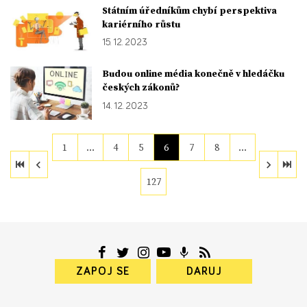
Státním úředníkům chybí perspektiva
kariérního růstu
15. 12. 2023
Budou online média konečně v hledáčku
českých zákonů?
14. 12. 2023
1
…
4
5
6
7
8
…
127
ZAPOJ SE
DARUJ