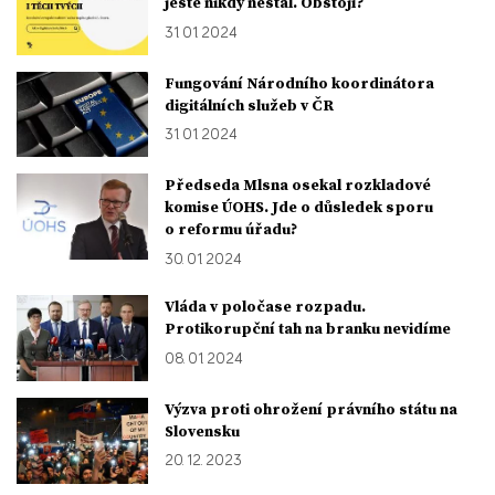
ještě nikdy nestál. Obstojí?
31. 01. 2024
Fungování Národního koordinátora
digitálních služeb v ČR
31. 01. 2024
Předseda Mlsna osekal rozkladové
komise ÚOHS. Jde o důsledek sporu
o reformu úřadu?
30. 01. 2024
Vláda v poločase rozpadu.
Protikorupční tah na branku nevidíme
08. 01. 2024
Výzva proti ohrožení právního státu na
Slovensku
20. 12. 2023