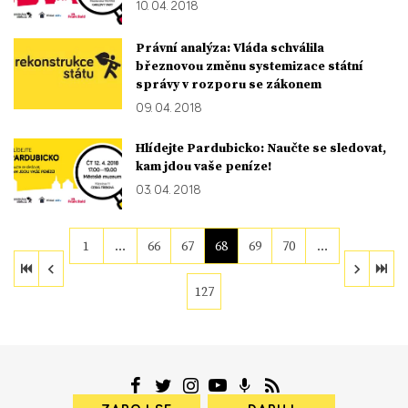
10. 04. 2018
Právní analýza: Vláda schválila
březnovou změnu systemizace státní
správy v rozporu se zákonem
09. 04. 2018
Hlídejte Pardubicko: Naučte se sledovat,
kam jdou vaše peníze!
03. 04. 2018
1
…
66
67
68
69
70
…
127