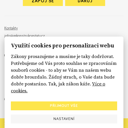
ZAPOJ SE
DARUJ
Kontakty
info@rekonstrukcestatu.cz
Návrh a vývoj:
Sinfin
, ilustrace:
Patrik Antczak
Využití cookies pro personalizaci webu
Zákony prosazujeme a musíme je taky dodržovat.
Potřebujeme od Vás proto souhlas se zpracováním
souborů cookies - to aby se Vám na našem webu
sinfin.digital
dobře brouzdalo. Žádný strach, o Vaše data bude
dobře postaráno. Tak, jak zákon káže.
Více o
cookies.
PŘIJMOUT VŠE
NASTAVENÍ
Rekonstrukce státu končí. Její členské organizace však dál