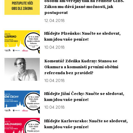
osobní ani veřejný tlak na ředitele GIBS.
Zákon mu dává jasné možnosti, jak
postupovat
12. 04. 2018
Hlídejte Plzeňsko: Naučte se sledovat,
kam jdou vaše peníze!
10. 04. 2018
Komentář Zdeňka Kudrny: Stanou se
Okamura a komunisti prvními oběťmi
referenda bez pravidel?
10. 04. 2018
Hlídejte Jižní Čechy: Naučte se sledovat,
kam jdou vaše peníze!
10. 04. 2018
Hlídejte Karlovarsko: Naučte se sledovat,
kam jdou vaše peníze!