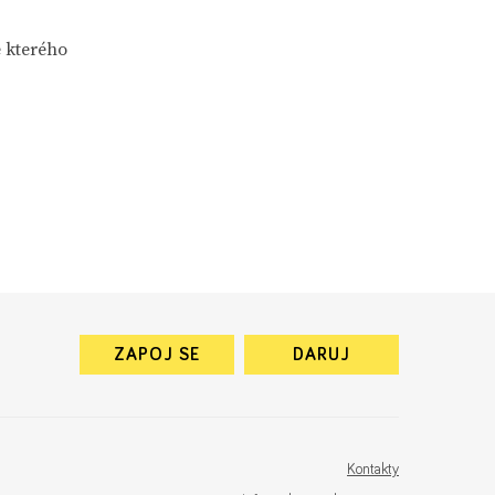
e kterého
ZAPOJ SE
DARUJ
Kontakty