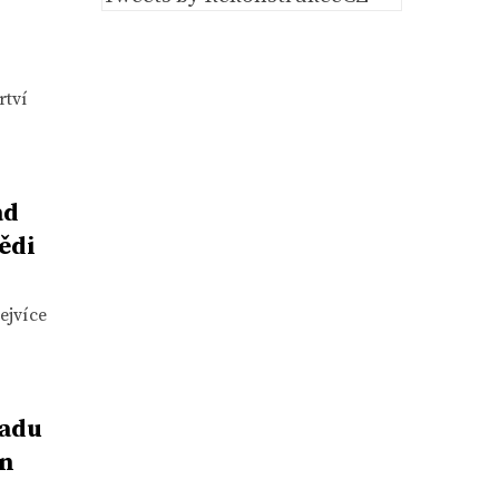
rtví
ad
ědi
ejvíce
řadu
an