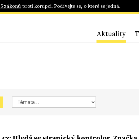
25 zákonů
proti korupci. Podívejte se, o které se jedná.
Aktuality
T
.cz: Hledá se stranický kontrolor. Značka