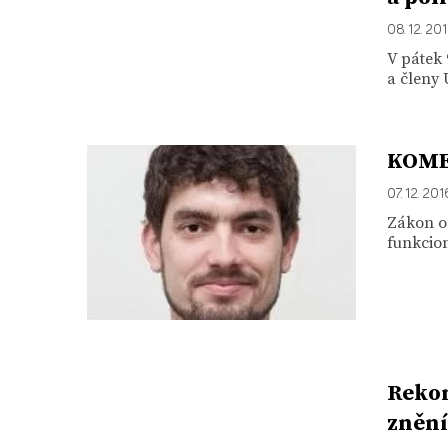
08. 12. 20
V pátek
a členy 
KOMEN
07. 12. 201
Zákon o 
funkcion
Rekon
znění