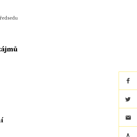
předsedu
 zájmů
í