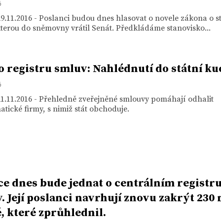
6
9.11.2016 - Poslanci budou dnes hlasovat o novele zákona o s
terou do sněmovny vrátil Senát. Předkládáme stanovisko...
o registru smluv: Nahlédnutí do státní k
6
1.11.2016 - Přehledně zveřejněné smlouvy pomáhají odhalit
tické firmy, s nimiž stát obchoduje.
ce dnes bude jednat o centrálním registr
. Její poslanci navrhují znovu zakrýt 230
, které zprůhlednil.