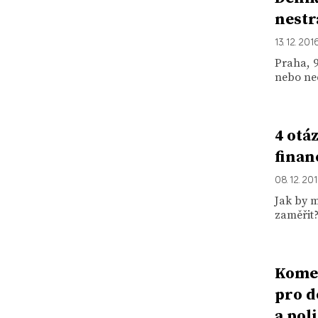
nestr
13. 12. 201
Praha, 9
nebo nee
4 otá
finan
08. 12. 20
Jak by m
zaměřit?
Komen
pro d
a pol