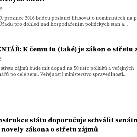
16
 9. prosinec 2016 budou poslanci hlasovat o nominantech na 
Úřadu pro dohled nad hospodařením politických stan a...
TÁŘ: K čemu tu (také) je zákon o střetu
6
střetu zájmů bude mít dopad na 50 tisíc politiků a veřejných
ářů po celé zemi. Veřejnost i ministerstvo spravedlnosti...
strukce státu doporučuje schválit senátn
 novely zákona o střetu zájmů