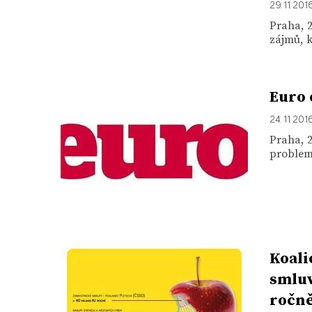
29. 11. 201
Praha, 2
zájmů, k
Euro 
24. 11. 201
Praha, 2
problema
Koali
smluv
ročně