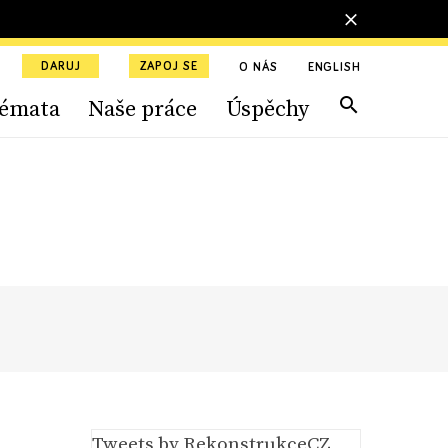
DARUJ
ZAPOJ SE
O NÁS
ENGLISH
émata
Naše práce
Úspěchy
Tweets by RekonstrukceCZ