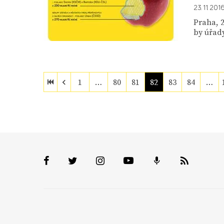
23. 11. 201
Praha, 2
by úřady
1
…
80
81
82
83
84
…