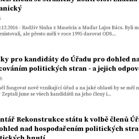
anický
6
.12.2016 - Radžív Sinha z Mauricia a Maďar Lajos Bács. Byli m
xistovali, ale přesto měli v roce 1995 darovat ODS...
zky pro kandidáty do Úřadu pro dohled n
cováním politických stran - a jejich odpov
16
ěl fungovat nově vznikající úřad a na jaké oblasti by se měl n
 Zeptali jsme se všech kandidátů na jeho členy i...
tář Rekonstrukce státu k volbě členů Ú
ohled nad hospodařením politických str
itických hnutí