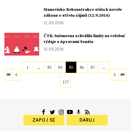
Stanovisko Rekonstrukce státu k novele
zákona o střetu zájmů (12.9.2016)
12. 09. 2016
ČTK: Sněmovna schválila limity na volební
výdaje s úpravami Senátu
12. 09. 2016
1
…
83
84
85
86
87
…
127
ZAPOJ SE
DARUJ