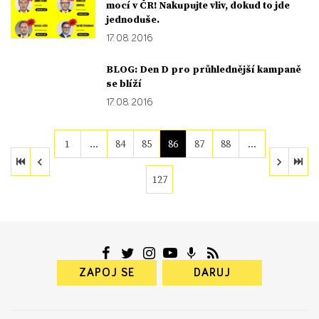
mocí v ČR! Nakupujte vliv, dokud to jde
jednoduše.
17. 08. 2016
BLOG: Den D pro průhlednější kampaně
se blíží
17. 08. 2016
1
…
84
85
86
87
88
…
127
ZAPOJ SE
DARUJ