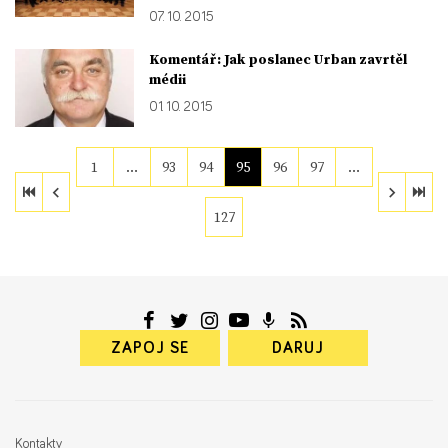
07. 10. 2015
Komentář: Jak poslanec Urban zavrtěl
médii
01. 10. 2015
1
…
93
94
95
96
97
…
127
ZAPOJ SE
DARUJ
Kontakty