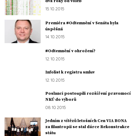
dva roky od voleb
15. 10. 2015
Premiéra #Odtemnění v Senátu byla
úspěšná
14. 10. 2015
#Odtemnění v ohrožení?
12. 10. 2015
Infolist k registru smluv
12. 10. 2015
Poslanci postoupili rozšíření pravomocí
NKÚ do výborů
08. 10. 2015
Jedním z vítězů letošních Cen VIA BONA
za filantropii se stal dárce Rekonstrukce
státu