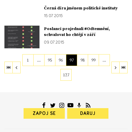
Černá díra jménem politické instituty
15. 07. 2015
Poslanci projednali #Odtemnění,
schvalovat ho chtějí v září
09. 07. 2015
1
…
95
96
97
98
99
…
127
ZAPOJ SE
DARUJ