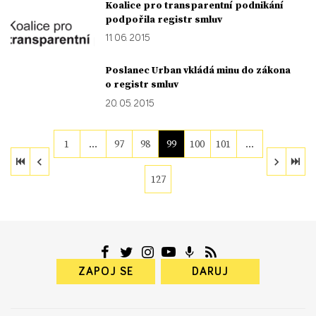
Koalice pro transparentní podnikání
podpořila registr smluv
11. 06. 2015
Poslanec Urban vkládá minu do zákona
o registr smluv
20. 05. 2015
1
…
97
98
99
100
101
…
127
ZAPOJ SE
DARUJ