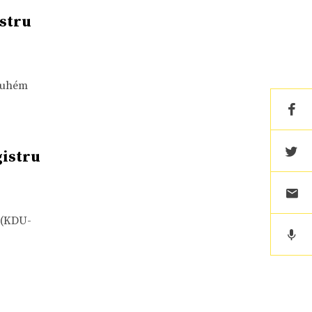
stru
ruhém
gistru
 (KDU-