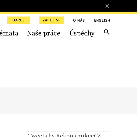
DARUJ
ZAPOJ SE
O NÁS
ENGLISH
émata
Naše práce
Úspěchy
Tweets by RekonstrukceCZ