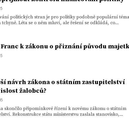
15
ání politických stran je pro politiky podobně populární téma
 tchyně. Léta se o něm mluví, ale řešení se odkládá, co...
 Franc k zákonu o přiznání původu majet
15
eší návrh zákona o státním zastupitelství
islost žalobců?
15
na skončilo připomínkové řízení k novému zákonu o státním
elství. Rekonstrukce státu ministerstvu zaslala stanovisko,...