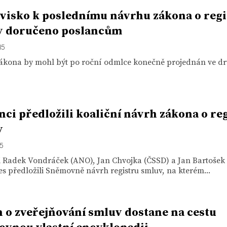
visko k poslednímu návrhu zákona o regi
v doručeno poslancům
15
ákona by mohl být po roční odmlce konečně projednán ve d
nci předložili koaliční návrh zákona o re
v
15
i Radek Vondráček (ANO), Jan Chvojka (ČSSD) a Jan Bartošek
s předložili Sněmovně návrh registru smluv, na kterém...
 o zveřejňování smluv dostane na cestu