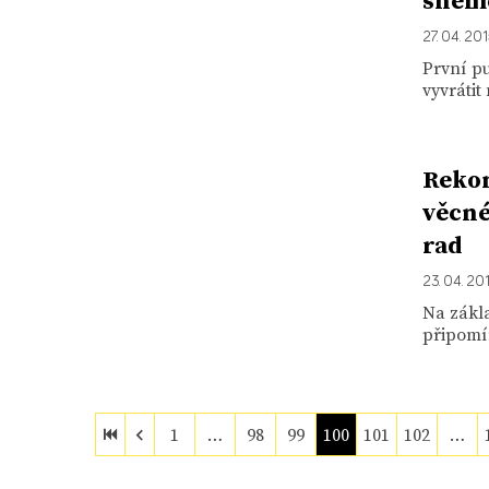
sněmo
27. 04. 20
První p
vyvrátit
Rekon
věcné
rad
23. 04. 20
Na zákla
připomín
1
…
98
99
100
101
102
…