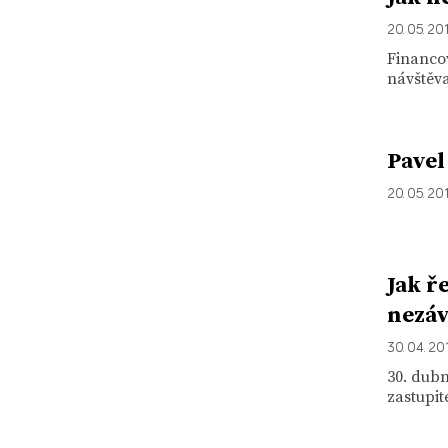
20. 05. 20
Financov
návštěva
Pavel
20. 05. 20
Jak ř
nezáv
30. 04. 20
30. dub
zastupit