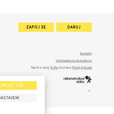
ZAPOJ SE
DARUJ
Kontakty
info@rekonstrukcestatu.cz
Návrh a vývoj:
Sinfin
, ilustrace:
Patrik Antczak
IJMOUT VŠE
sinfin.digital
NASTAVENÍ