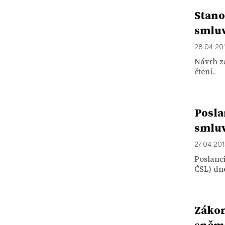
Stano
smlu
28. 04. 20
Návrh z
čtení.
Posla
smlu
27. 04. 20
Poslanc
ČSL) dne
Zákon