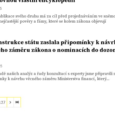
vnou vlastní encyklopedii
15
ublikace svého druhu má za cíl před projednáváním ve sněm
 nejčastější pověry a fámy, které se kolem zákona objevují
strukce státu zaslala připomínky k náv
ho záměru zákona o nominacích do dozo
15
dě našich analýz a řady konzultací s experty jsme připravili 
ky k návrhu věcného záměru Ministerstva financí, který...
127