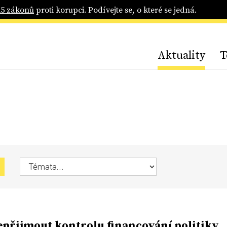
25 zákonů
proti korupci. Podívejte se, o které se jedná.
Aktuality
T
epřijmout kontrolu financování politiky