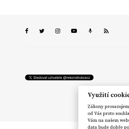
Využití cooki
Zákony prosazujeme
od Vás proto souhla
Vám na našem webu 
data bude dobře po