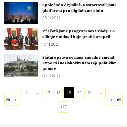
Společně a digitálně. Nastartovali jsme
platformu pro digitalizaci státu
29. 11. 2021
Přečetli jsme program nové vlády: Co
slibuje v oblasti boje proti korupci?
10. 11. 2021
Státní správa se musí zásadně změnit.
Experti i neziskovky nabízejí politikům
pomoc
03. 11. 2021
1
…
17
18
19
20
21
…
127