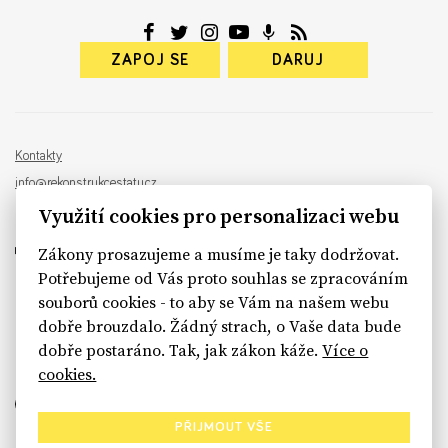
ZAPOJ SE
DARUJ
Kontakty
info@rekonstrukcestatu.cz
Návrh a vývoj:
Sinfin
, ilustrace:
Patrik Antczak
Využití cookies pro personalizaci webu
Zákony prosazujeme a musíme je taky dodržovat.
Potřebujeme od Vás proto souhlas se zpracováním
souborů cookies - to aby se Vám na našem webu
sinfin.digital
dobře brouzdalo. Žádný strach, o Vaše data bude
dobře postaráno. Tak, jak zákon káže.
Více o
cookies.
PŘIJMOUT VŠE