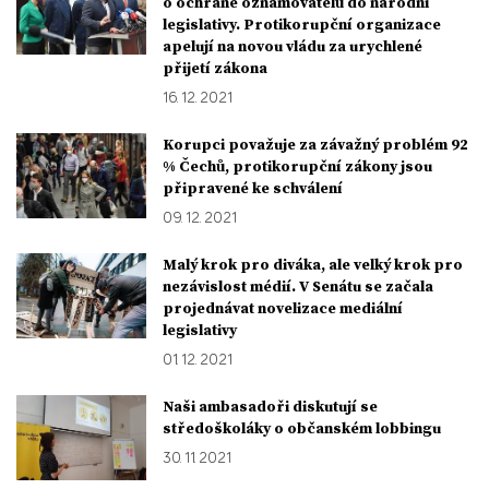
o ochraně oznamovatelů do národní
legislativy. Protikorupční organizace
apelují na novou vládu za urychlené
přijetí zákona
16. 12. 2021
Korupci považuje za závažný problém 92
% Čechů, protikorupční zákony jsou
připravené ke schválení
09. 12. 2021
Malý krok pro diváka, ale velký krok pro
nezávislost médií. V Senátu se začala
projednávat novelizace mediální
legislativy
01. 12. 2021
Naši ambasadoři diskutují se
středoškoláky o občanském lobbingu
30. 11. 2021