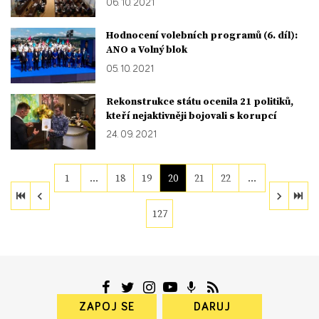
06. 10. 2021
Hodnocení volebních programů (6. díl):
ANO a Volný blok
05. 10. 2021
Rekonstrukce státu ocenila 21 politiků,
kteří nejaktivněji bojovali s korupcí
24. 09. 2021
1
…
18
19
20
21
22
…
127
ZAPOJ SE
DARUJ