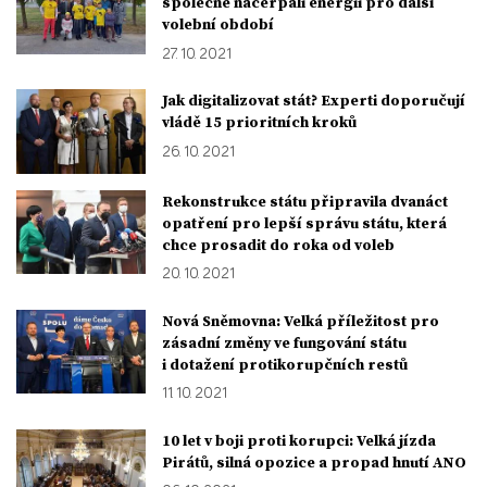
společně načerpali energii pro další
volební období
27. 10. 2021
Jak digitalizovat stát? Experti doporučují
vládě 15 prioritních kroků
26. 10. 2021
Rekonstrukce státu připravila dvanáct
opatření pro lepší správu státu, která
chce prosadit do roka od voleb
20. 10. 2021
Nová Sněmovna: Velká příležitost pro
zásadní změny ve fungování státu
i dotažení protikorupčních restů
11. 10. 2021
10 let v boji proti korupci: Velká jízda
Pirátů, silná opozice a propad hnutí ANO