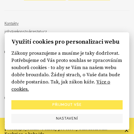
Kontakty
info@rekonstrukcestatu.cz
Návrh a vývoj:
Sinfin
, ilustrace:
Patrik Antczak
Využití cookies pro personalizaci webu
Zákony prosazujeme a musíme je taky dodržovat.
Potřebujeme od Vás proto souhlas se zpracováním
souborů cookies - to aby se Vám na našem webu
sinfin.digital
dobře brouzdalo. Žádný strach, o Vaše data bude
dobře postaráno. Tak, jak zákon káže.
Více o
cookies.
PŘIJMOUT VŠE
NASTAVENÍ
Rekonstrukce státu končí. Její členské organizace však dál
prosazují systémové změny pro férový a moderní stát.