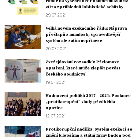
rande na Vyšehradě? Poslanci můžou už
zítra zprůhlednit lobbistické schůzky
29. 07. 2021
Velká novela exekučního řádu: Náprava
přešlapů z minulosti, spravedlivější
systém ale zatím nepřinese
20. 07. 2021
Zveřejňování rozsudků: Přelomové
opatření, které může zlepšit pověst
českého soudnictví
19. 07. 2021
Hodnocení politiků 2017 - 2021: Poslance
„protikorupční“ vlády předběhla
opozice
12. 07. 2021
Protikorupční nadílka: Systém exekucí se
změní k lepšímu a státní firmy budou pod