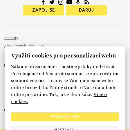
ZAPOJ SE
DARUJ
Kontakty
info@rekonstrukcestatu.cz
Návrh a vývoj:
Sinfin
, ilustrace:
Patrik Antczak
Využití cookies pro personalizaci webu
Zákony prosazujeme a musíme je taky dodržovat.
Potřebujeme od Vás proto souhlas se zpracováním
souborů cookies - to aby se Vám na našem webu
sinfin.digital
dobře brouzdalo. Žádný strach, o Vaše data bude
dobře postaráno. Tak, jak zákon káže.
Více o
cookies.
PŘIJMOUT VŠE
NASTAVENÍ