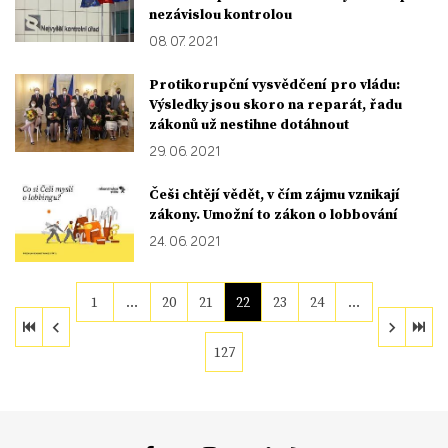
nezávislou kontrolou
08. 07. 2021
Protikorupční vysvědčení pro vládu:
Výsledky jsou skoro na reparát, řadu
zákonů už nestihne dotáhnout
29. 06. 2021
Češi chtějí vědět, v čím zájmu vznikají
zákony. Umožní to zákon o lobbování
24. 06. 2021
1
…
20
21
22
23
24
…
127