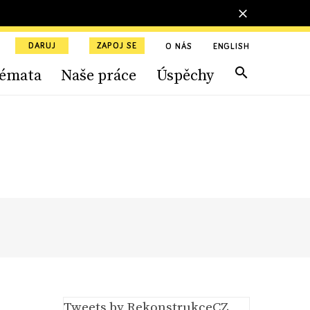
DARUJ
ZAPOJ SE
O NÁS
ENGLISH
émata
Naše práce
Úspěchy
Tweets by RekonstrukceCZ