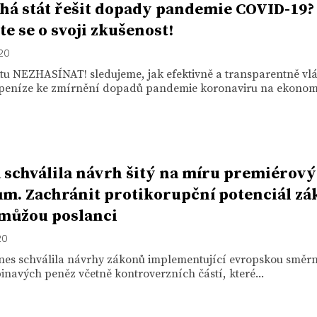
á stát řešit dopady pandemie COVID-19?
te se o svoji zkušenost!
020
ktu NEZHASÍNAT! sledujeme, jak efektivně a transparentně vl
 peníze ke zmírnění dopadů pandemie koronaviru na ekonomi
 schválila návrh šitý na míru premiérov
m. Zachránit protikorupční potenciál z
 můžou poslanci
20
nes schválila návrhy zákonů implementující evropskou směrni
inavých peněz včetně kontroverzních částí, které...