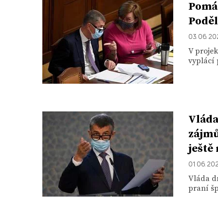
Pomáh
Poděl
03. 06. 2
V proje
vyplácí
Vláda
zájmů
ještě
01. 06. 20
Vláda d
praní šp