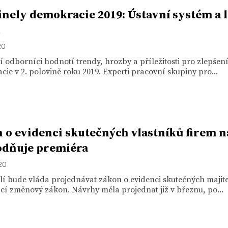
nely demokracie 2019: Ústavní systém a 
20
í odborníci hodnotí trendy, hrozby a příležitosti pro zlepšen
ie v 2. polovině roku 2019. Experti pracovní skupiny pro...
 o evidenci skutečných vlastníků firem n
odňuje premiéra
020
í bude vláda projednávat zákon o evidenci skutečných majite
ící změnový zákon. Návrhy měla projednat již v březnu, po...