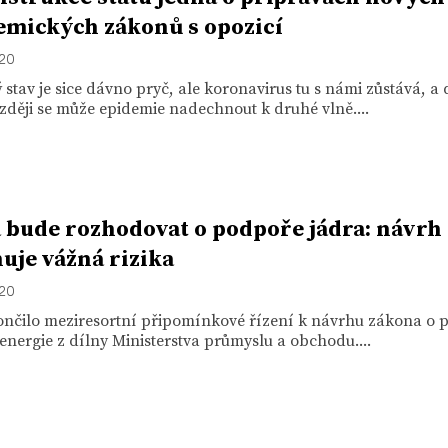
mických zákonů s opozicí
020
stav je sice dávno pryč, ale koronavirus tu s námi zůstává, a 
ději se může epidemie nadechnout k druhé vlně....
 bude rozhodovat o podpoře jádra: návrh
uje vážná rizika
020
ončilo meziresortní připomínkové řízení k návrhu zákona o 
energie z dílny Ministerstva průmyslu a obchodu....