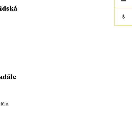
lidská
í
adále
lů a