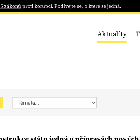
25 zákonů
proti korupci. Podívejte se, o které se jedná.
Aktuality
T
strukce státu jedná o přípravách nových