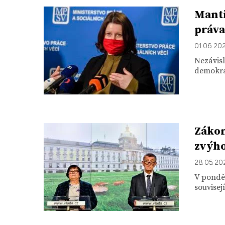
Manti
práva
01. 06. 20
Nezávisl
demokrac
Zákon
zvýh
28. 05. 2
V ponděl
souvisej