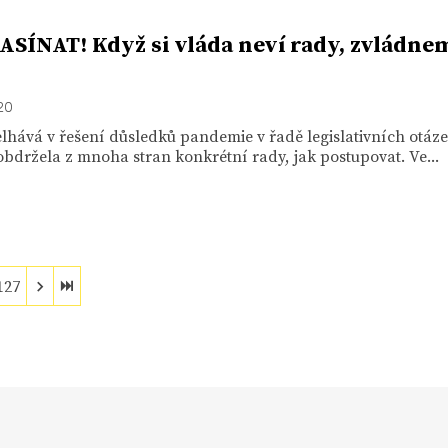
SÍNAT! Když si vláda neví rady, zvládne
020
lhává v řešení důsledků pandemie v řadě legislativních otáze
obdržela z mnoha stran konkrétní rady, jak postupovat. Ve...
127