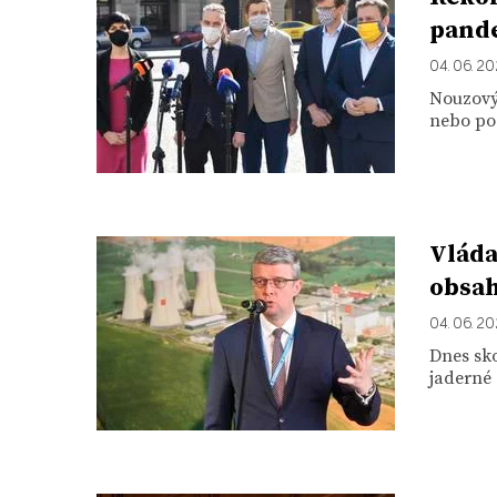
pande
04. 06. 2
Nouzový 
nebo poz
Vláda
obsah
04. 06. 2
Dnes sk
jaderné 