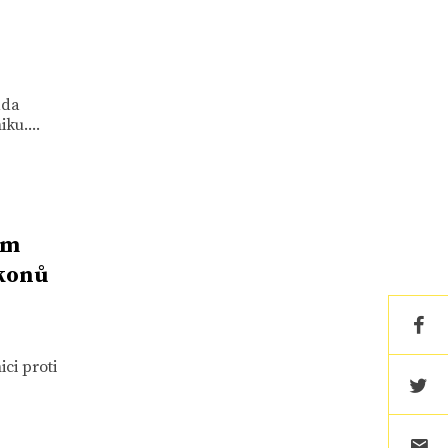
áda
ku....
ým
ákonů
ci proti