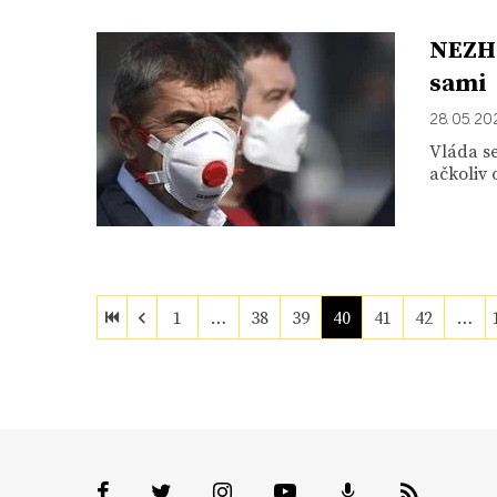
NEZHA
sami
28. 05. 2
Vláda se
ačkoliv 
1
…
38
39
40
41
42
…