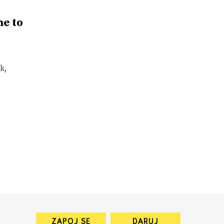
me to
k,
ZAPOJ SE
DARUJ