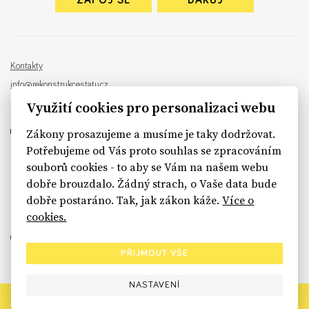
ZAPOJ SE
DARUJ
Kontakty
info@rekonstrukcestatu.cz
Návrh a vývoj:
Sinfin
, ilustrace:
Patrik Antczak
Využití cookies pro personalizaci webu
Zákony prosazujeme a musíme je taky dodržovat.
Potřebujeme od Vás proto souhlas se zpracováním
souborů cookies - to aby se Vám na našem webu
sinfin.digital
dobře brouzdalo. Žádný strach, o Vaše data bude
dobře postaráno. Tak, jak zákon káže.
Více o
cookies.
PŘIJMOUT VŠE
NASTAVENÍ
Rekonstrukce státu končí. Její členské organizace však dál
prosazují systémové změny pro férový a moderní stát.