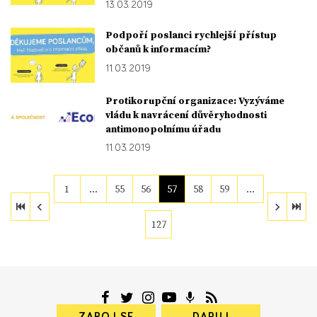
13. 03. 2019
Podpoří poslanci rychlejší přístup
občanů k informacím?
11. 03. 2019
Protikorupční organizace: Vyzýváme
vládu k navrácení důvěryhodnosti
antimonopolnímu úřadu
11. 03. 2019
1
…
55
56
57
58
59
…
127