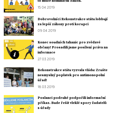
to může nominační zákon.
15. 04. 2019
Dobrovolníci Rekonstrukce státu lobbují
za lepší zákony proti korupci
09. 04. 2019
Konec soudních tahanic pro zvědavé
občany! Prosadili jsme posílení práva na
informace
27. 03. 2019
Rekonstrukce státu vyzvala vládu: Zrušte
nesmyslný poplatek pro antimonopolní
úřad!
18. 03. 2019
Poslanci podruhé podpořili informační
příkaz. Bude řešit vleklé spory žadatelů
s úřady