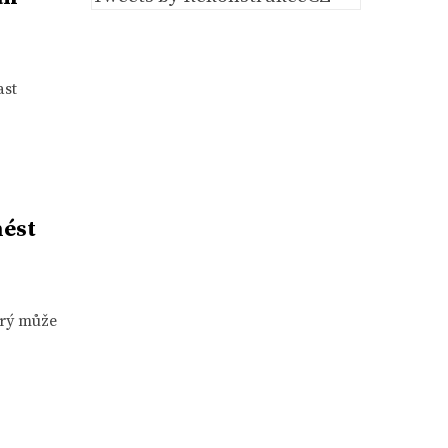
ast
nést
erý může