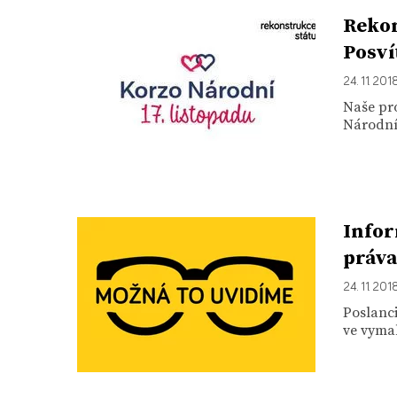
Rekon
Posví
24. 11. 201
Naše pro
Národní.
Infor
práva
24. 11. 201
Poslanci
ve vymah