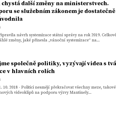
 chystá další změny na ministerstvech.
poru se služebním zákonem je dostatečně
ůvodnila
8
ipravila návrh systemizace státní správy na rok 2019. Celkově
áhlé změny, jaké přinesla „vánoční systemizace“ na...
jme společně politiky, vyzývají videa s tv
ce v hlavních rolích
8
. 10. 2018 - Politici nesmějí překračovat všechny meze, takové
nových videoklipů na podporu výzvy Mantinely...