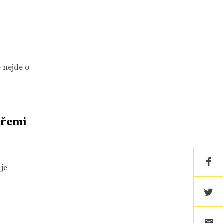
 nejde o
ářemi
 je