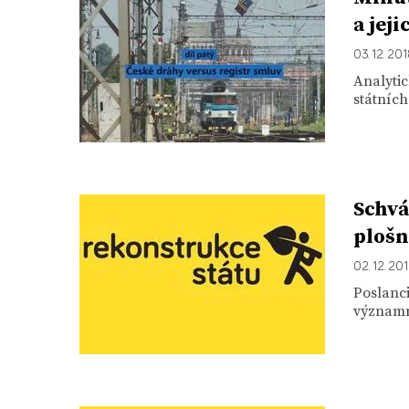
a jej
03. 12. 20
Analytic
státních
Schvá
plošn
02. 12. 20
Poslanc
významně