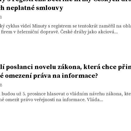
ich neplatné smlouvy
18
ký cyklus videí Minuty s registrem se tentokrát zaměřil na obl
 firem v železniční dopravě. České dráhy jako akciová...
lí poslanci novelu zákona, která chce při
é omezení práva na informace?
18
i budou už 5. prosince hlasovat o vládním návrhu zákona, kt
 omezit právo veřejnosti na informace. Vláda...