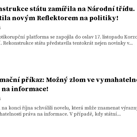
strukce státu zamířila na Národní třídu.
tila novým Reflektorem na politiky!
8
tikorupční platforma se zapojila do oslav 17. listopadu Korz
 Rekonstrukce státu představila tentokrát nejen novinky v...
mační příkaz: Možný zlom ve vymahateln
 na informace!
8
 na konci října schválili novelu, která může znamenat výraz
atelnosti práva na informace. V případě, kdy státní...