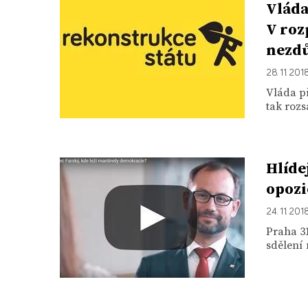
Vláda
V roz
nezd
28. 11. 201
Vláda př
tak rozs
Hlíde
opozi
24. 11. 201
Praha 31
sdělení 