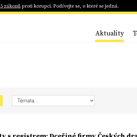
25 zákonů
proti korupci. Podívejte se, o které se jedná.
Aktuality
T
y s registrem: Dceřiné firmy Českých dr