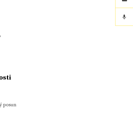
o
osti
ný posun