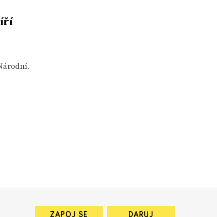
íří
 Národní.
ZAPOJ SE
DARUJ