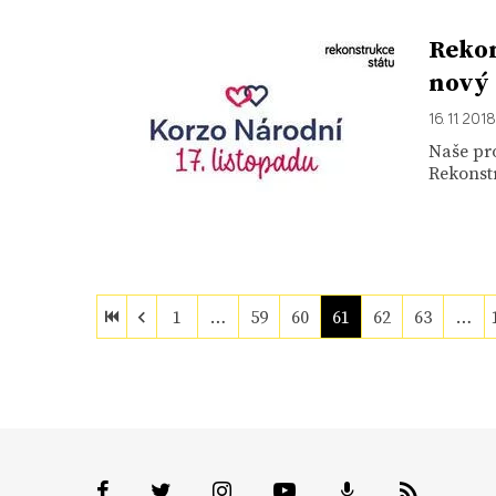
Rekon
nový 
16. 11. 2018
Naše pro
Rekonstr
1
…
59
60
61
62
63
…