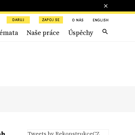
DARUJ
ZAPOJ SE
O NÁS
ENGLISH
émata
Naše práce
Úspěchy
ah
Tweets by RekonstrukceCZ