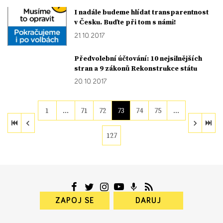
I nadále budeme hlídat transparentnost
v Česku. Buďte při tom s námi!
21. 10. 2017
Předvolební účtování: 10 nejsilnějších
stran a 9 zákonů Rekonstrukce státu
20. 10. 2017
1
…
71
72
73
74
75
…
127
ZAPOJ SE
DARUJ