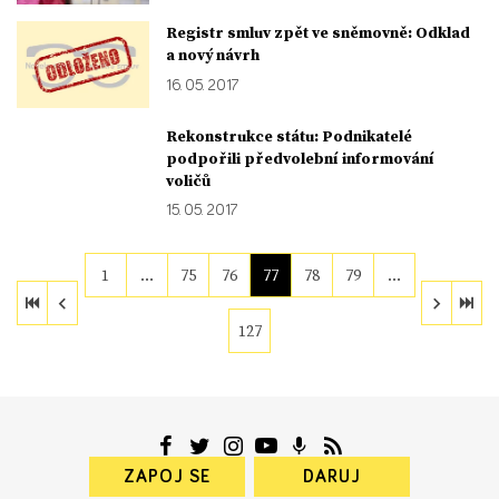
Registr smluv zpět ve sněmovně: Odklad
a nový návrh
16. 05. 2017
Rekonstrukce státu: Podnikatelé
podpořili předvolební informování
voličů
15. 05. 2017
1
…
75
76
77
78
79
…
127
ZAPOJ SE
DARUJ