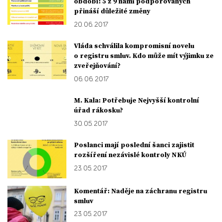
období: 5 z 9 námi podporovaných
přináší důležité změny
20. 06. 2017
Vláda schválila kompromisní novelu
o registru smluv. Kdo může mít výjimku ze
zveřejňování?
06. 06. 2017
M. Kala: Potřebuje Nejvyšší kontrolní
úřad rákosku?
30. 05. 2017
Poslanci mají poslední šanci zajistit
rozšíření nezávislé kontroly NKÚ
23. 05. 2017
Komentář: Naděje na záchranu registru
smluv
23. 05. 2017