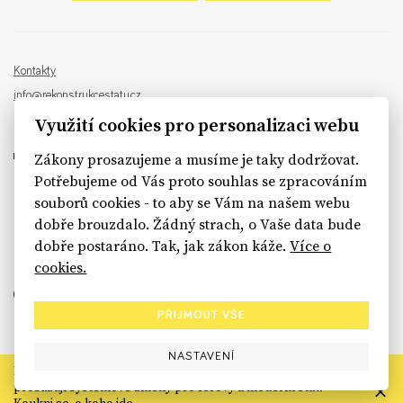
Kontakty
info@rekonstrukcestatu.cz
Návrh a vývoj:
Sinfin
, ilustrace:
Patrik Antczak
Využití cookies pro personalizaci webu
Zákony prosazujeme a musíme je taky dodržovat.
Potřebujeme od Vás proto souhlas se zpracováním
souborů cookies - to aby se Vám na našem webu
sinfin.digital
dobře brouzdalo. Žádný strach, o Vaše data bude
dobře postaráno. Tak, jak zákon káže.
Více o
cookies.
PŘIJMOUT VŠE
NASTAVENÍ
Rekonstrukce státu končí. Její členské organizace však dál
prosazují systémové změny pro férový a moderní stát.