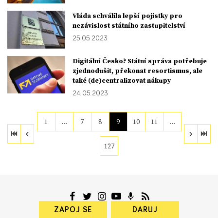
Vláda schválila lepší pojistky pro
nezávislost státního zastupitelství
25. 05. 2023
Digitální Česko? Státní správa potřebuje
zjednodušit, překonat resortismus, ale
také (de)centralizovat nákupy
24. 05. 2023
1
…
7
8
9
10
11
…
127
ZAPOJ SE
DARUJ