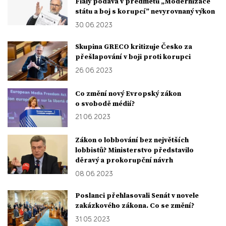
Fialy podává v předmětu „Modernizace
státu a boj s korupcí” nevyrovnaný výkon
30. 06. 2023
Skupina GRECO kritizuje Česko za
přešlapování v boji proti korupci
26. 06. 2023
Co změní nový Evropský zákon
o svobodě médií?
21. 06. 2023
Zákon o lobbování bez největších
lobbistů? Ministerstvo představilo
děravý a prokorupční návrh
08. 06. 2023
Poslanci přehlasovali Senát v novele
zakázkového zákona. Co se změní?
31. 05. 2023