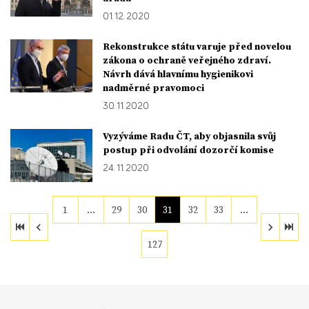
01. 12. 2020
Rekonstrukce státu varuje před novelou
zákona o ochraně veřejného zdraví.
Návrh dává hlavnímu hygienikovi
nadměrné pravomoci
30. 11. 2020
Vyzýváme Radu ČT, aby objasnila svůj
postup při odvolání dozorčí komise
24. 11. 2020
1
…
29
30
31
32
33
…
127