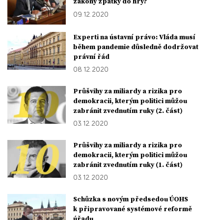
zákony zpátky do hry?
09. 12. 2020
Experti na ústavní právo: Vláda musí
během pandemie důsledně dodržovat
právní řád
08. 12. 2020
Průšvihy za miliardy a rizika pro
demokracii, kterým politici můžou
zabránit zvednutím ruky (2. část)
03. 12. 2020
Průšvihy za miliardy a rizika pro
demokracii, kterým politici můžou
zabránit zvednutím ruky (1. část)
03. 12. 2020
Schůzka s novým předsedou ÚOHS
k připravované systémové reformě
úřadu