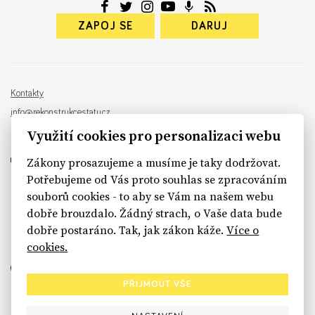
ZAPOJ SE
DARUJ
Kontakty
info@rekonstrukcestatu.cz
Návrh a vývoj:
Sinfin
, ilustrace:
Patrik Antczak
Využití cookies pro personalizaci webu
Zákony prosazujeme a musíme je taky dodržovat.
Potřebujeme od Vás proto souhlas se zpracováním
souborů cookies - to aby se Vám na našem webu
sinfin.digital
dobře brouzdalo. Žádný strach, o Vaše data bude
dobře postaráno. Tak, jak zákon káže.
Více o
cookies.
PŘIJMOUT VŠE