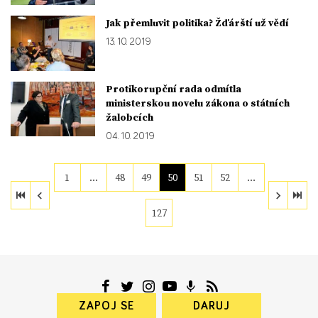
Jak přemluvit politika? Žďárští už vědí
13. 10. 2019
Protikorupční rada odmítla
ministerskou novelu zákona o státních
žalobcích
04. 10. 2019
1
…
48
49
50
51
52
…
127
ZAPOJ SE
DARUJ