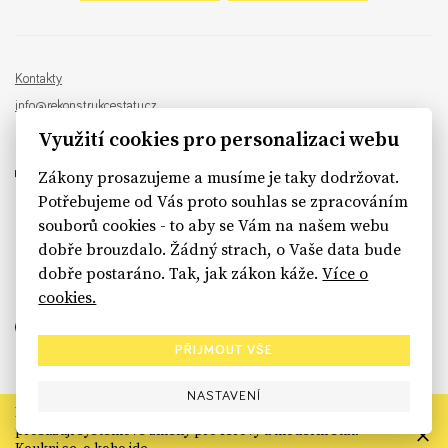
Kontakty
info@rekonstrukcestatu.cz
Návrh a vývoj:
Sinfin
, ilustrace:
Patrik Antczak
Využití cookies pro personalizaci webu
Zákony prosazujeme a musíme je taky dodržovat.
Potřebujeme od Vás proto souhlas se zpracováním
souborů cookies - to aby se Vám na našem webu
sinfin.digital
dobře brouzdalo. Žádný strach, o Vaše data bude
dobře postaráno. Tak, jak zákon káže.
Více o
cookies.
PŘIJMOUT VŠE
NASTAVENÍ
Rekonstrukce státu končí. Její členské organizace však dál
prosazují systémové změny pro férový a moderní stát.