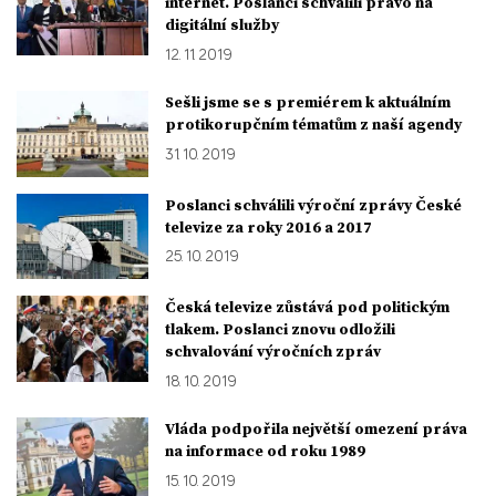
internet. Poslanci schválili právo na
digitální služby
12. 11. 2019
Sešli jsme se s premiérem k aktuálním
protikorupčním tématům z naší agendy
31. 10. 2019
Poslanci schválili výroční zprávy České
televize za roky 2016 a 2017
25. 10. 2019
Česká televize zůstává pod politickým
tlakem. Poslanci znovu odložili
schvalování výročních zpráv
18. 10. 2019
Vláda podpořila největší omezení práva
na informace od roku 1989
15. 10. 2019