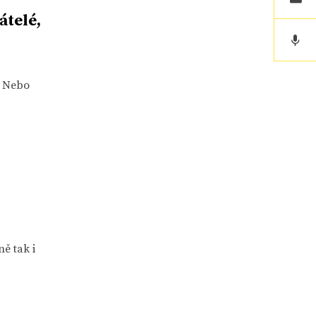
átelé,
? Nebo
ě tak i