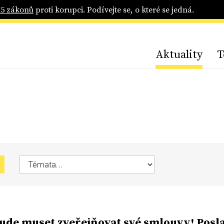
25 zákonů
proti korupci. Podívejte se, o které se jedná.
Aktuality
T
ude muset zveřejňovat své smlouvy! Posl