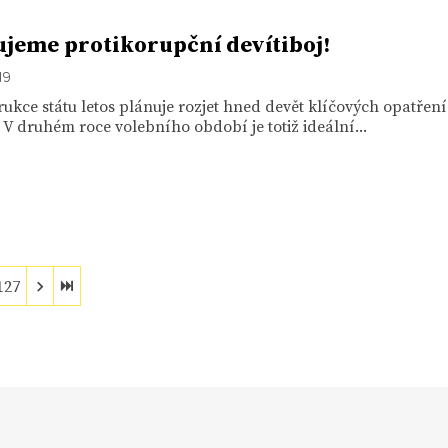
ujeme protikorupční devítiboj!
19
ukce státu letos plánuje rozjet hned devět klíčových opatření
 V druhém roce volebního období je totiž ideální...
127