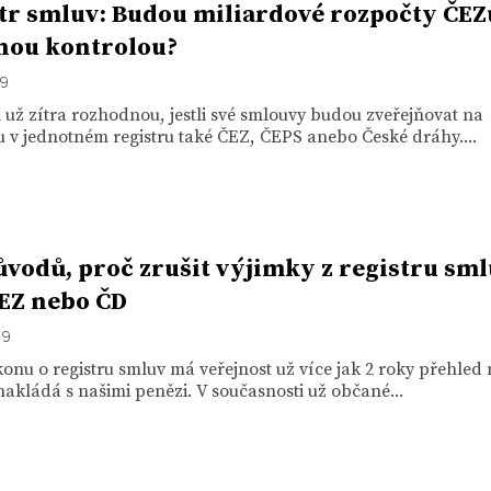
tr smluv: Budou miliardové rozpočty ČEZ
nou kontrolou?
19
 už zítra rozhodnou, jestli své smlouvy budou zveřejňovat na
u v jednotném registru také ČEZ, ČEPS anebo České dráhy....
ůvodů, proč zrušit výjimky z registru sm
EZ nebo ČD
19
onu o registru smluv má veřejnost už více jak 2 roky přehled 
 nakládá s našimi penězi. V současnosti už občané...