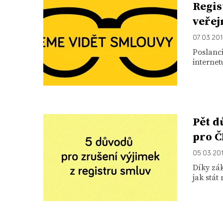
Regis
veřej
07. 03. 20
Poslanci
internet
Pět d
pro Č
05. 03. 20
Díky zák
jak stát