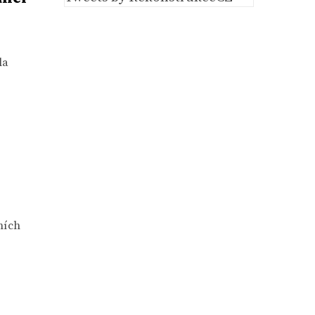
la
ních