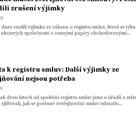
lili zrušení výjimky
19
 dnes zrušili výjimku ze zákona o registru smluv, která se týka
h akciových společností s cennými papíry obchodovanými...
a k registru smluv: Další výjimky ze
jňování nejsou potřeba
19
jak dvou letech od spuštění registru smluv jsme u úřadů a stát
zjišťovali, jak se povinné zveřejňování smluv odrazilo...