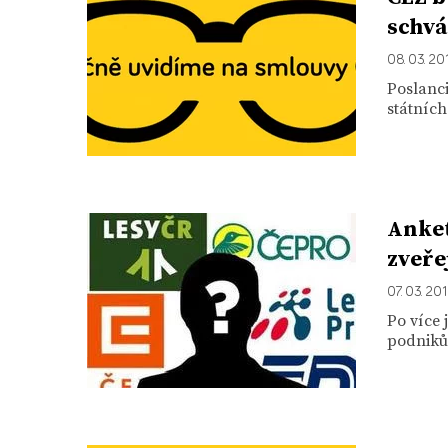
schvá
08. 03. 20
Poslanci
státníc
Anket
zveře
07. 03. 20
Po více 
podniků 