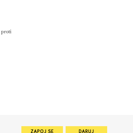
 proti
ZAPOJ SE
DARUJ