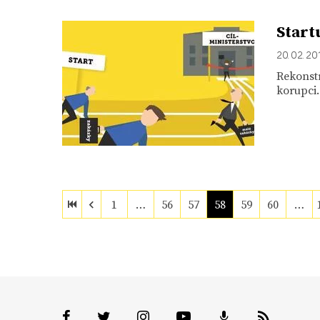
Start
20. 02. 20
Rekonstr
korupci.
1
…
56
57
58
59
60
…