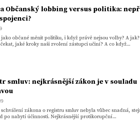
a Občanský lobbing versus politika: nepř
spojenci?
19
ako občané měnit politiku, i když právě nejsou volby? A jak
ekat, jaké kroky naši zvolení zástupci učiní? A co když...
tr smluv: nejkrásnější zákon je v souladu
avou
19
 schválení zákona o registru smluv nebyla vůbec snadná, stejn
d po nabytí účinnosti. Nejkrásnější protikorupční...