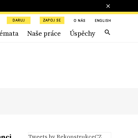
DARUJ
ZAPOJ SE
O NÁS
ENGLISH
émata
Naše práce
Úspěchy
anci
Tweets by RekonstrukceCZ