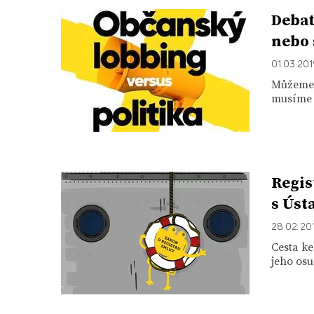
Debat
nebo 
01. 03. 20
Můžeme j
musíme č
Regis
s Úst
28. 02. 20
Cesta ke
jeho osu