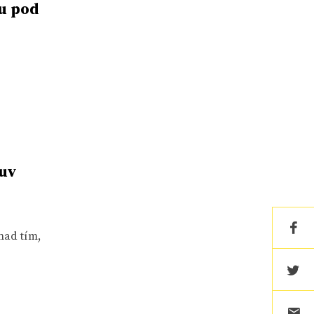
u pod
luv
nad tím,