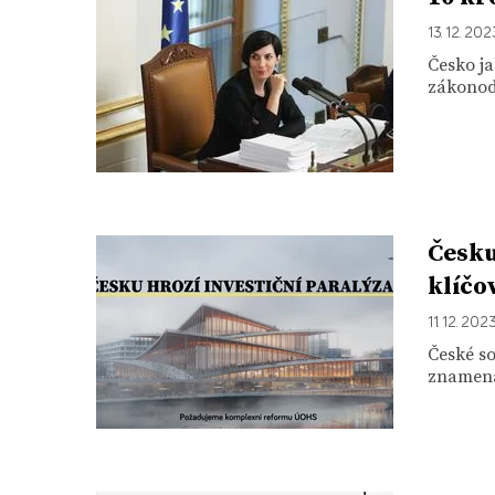
13. 12. 202
Česko ja
zákonodá
Česku
klíčo
11. 12. 202
České s
znamená