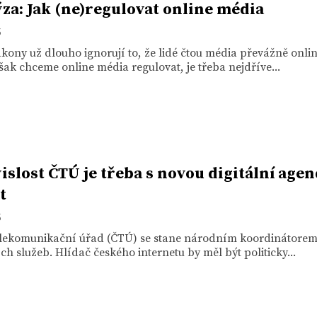
za: Jak (ne)regulovat online média
3
kony už dlouho ignorují to, že lidé čtou média převážně onlin
ak chceme online média regulovat, je třeba nejdříve...
islost ČTÚ je třeba s novou digitální age
t
3
elekomunikační úřad (ČTÚ) se stane národním koordinátore
ích služeb. Hlídač českého internetu by měl být politicky...