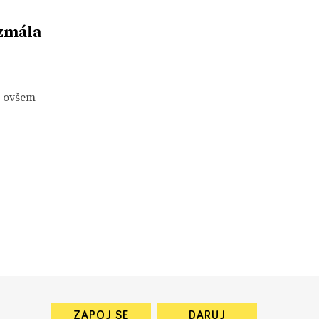
ezmála
- ovšem
ZAPOJ SE
DARUJ