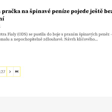
 pračka na špinavé peníze pojede ještě b
ní
3
tra Fialy (ODS) se pustila do boje s praním špinavých peněz 
omalu a nepochopitelně zdlouhavě. Návrh klíčového...
127