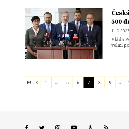
Česká
500 d
11. 10. 202
Vláda Pe
velmi p
1
…
5
6
7
8
9
…