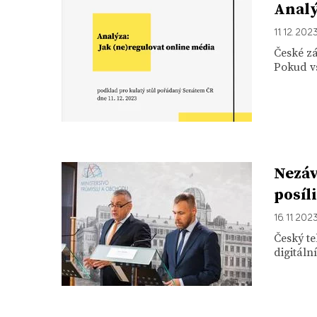
Analý
11. 12. 202
České zá
Pokud vš
Nezáv
posíli
16. 11. 202
Český t
digitáln