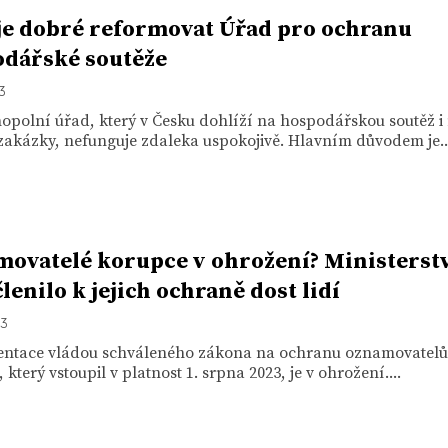
je dobré reformovat Úřad pro ochranu
dářské soutěže
23
opolní úřad, který v Česku dohlíží na hospodářskou soutěž i
zakázky, nefunguje zdaleka uspokojivě. Hlavním důvodem je..
ovatelé korupce v ohrožení? Ministerst
lenilo k jejich ochraně dost lidí
23
ntace vládou schváleného zákona na ochranu oznamovatelů
 který vstoupil v platnost 1. srpna 2023, je v ohrožení....