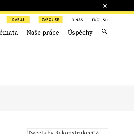
DARUJ
ZAPOJ SE
O NÁS
ENGLISH
émata
Naše práce
Úspěchy
Tweets by RekonstrukceCZ