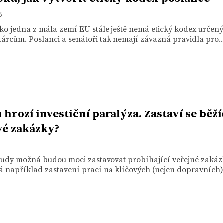
3
ko jedna z mála zemí EU stále ještě nemá etický kodex určený
rcům. Poslanci a senátoři tak nemají závazná pravidla pro..
 hrozí investiční paralýza. Zastaví se běží
vé zakázky?
3
oudy možná budou moci zastavovat probíhající veřejné zakáz
 například zastavení prací na klíčových (nejen dopravních).