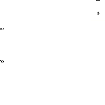
 na
.
vo