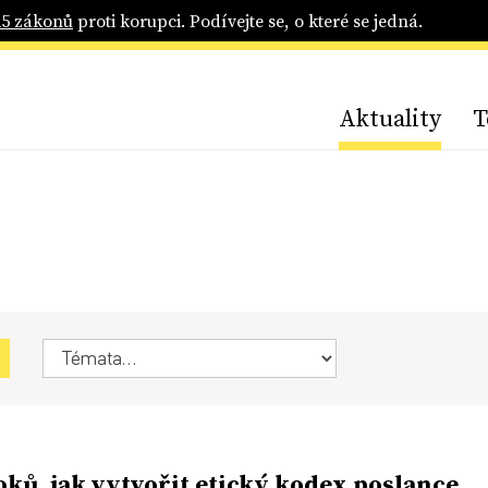
25 zákonů
proti korupci. Podívejte se, o které se jedná.
Aktuality
T
oků, jak vytvořit etický kodex poslance