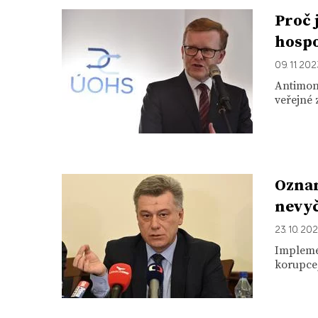
Proč 
hospo
09. 11. 20
Antimon
veřejné 
Oznam
nevyč
23. 10. 20
Impleme
korupce,