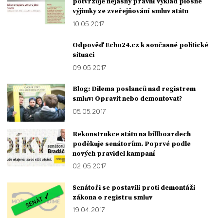
potvrzuje nejasný právní výklad plošné
výjimky ze zveřejňování smluv státu
10. 05. 2017
Odpověď Echo24.cz k současné politické
situaci
09. 05. 2017
Blog: Dilema poslanců nad registrem
smluv: Opravit nebo demontovat?
05. 05. 2017
Rekonstrukce státu na billboardech
poděkuje senátorům. Poprvé podle
nových pravidel kampaní
02. 05. 2017
Senátoři se postavili proti demontáži
zákona o registru smluv
19. 04. 2017