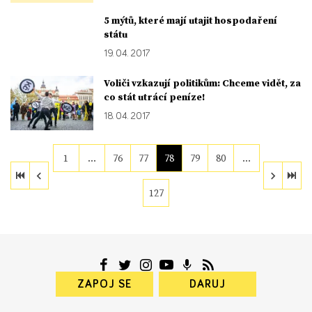
5 mýtů, které mají utajit hospodaření
státu
19. 04. 2017
Voliči vzkazují politikům: Chceme vidět, za
co stát utrácí peníze!
18. 04. 2017
1
…
76
77
78
79
80
…
127
ZAPOJ SE
DARUJ