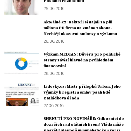
Poslanci rozhodnou
29. 06. 2016
Aktuálně.cz: Rektoři si najali za půl
milionu PR firmu na změnu zákona.
Nechtějí ukazovat smlouvy o výzkumu
28. 06. 2016
Výzkum MEDIAN: Důvěra pro politické
strany závisí hlavně na průhledném
financování
28. 06. 2016
Lidovky.cz: Mistr přílepků Urban. Jeho
výjimky k registru smluv psali lidé
z Mládkova úřadu
27. 06. 2016
SHRNUTÍ PRO NOVINÁŘE: Odborníci do
dozrčích rad státních firem? Vláda může
posvětit alespoň minimalistickou verzi