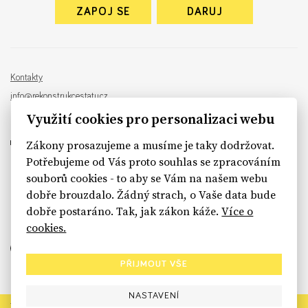
ZAPOJ SE
DARUJ
Kontakty
info@rekonstrukcestatu.cz
Návrh a vývoj:
Sinfin
, ilustrace:
Patrik Antczak
Využití cookies pro personalizaci webu
Zákony prosazujeme a musíme je taky dodržovat.
Potřebujeme od Vás proto souhlas se zpracováním
souborů cookies - to aby se Vám na našem webu
sinfin.digital
dobře brouzdalo. Žádný strach, o Vaše data bude
dobře postaráno. Tak, jak zákon káže.
Více o
cookies.
PŘIJMOUT VŠE
NASTAVENÍ
Rekonstrukce státu končí. Její členské organizace však dál