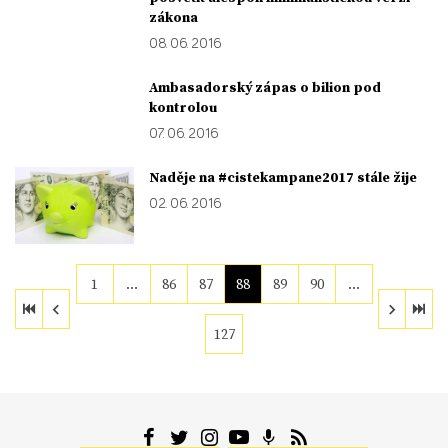
zákona
08. 06. 2016
Ambasadorský zápas o bilion pod
kontrolou
07. 06. 2016
Naděje na #cistekampane2017 stále žije
02. 06. 2016
1
…
86
87
88
89
90
…
127