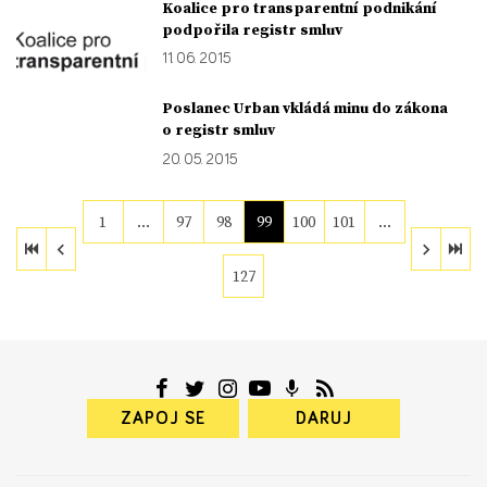
Koalice pro transparentní podnikání
podpořila registr smluv
11. 06. 2015
Poslanec Urban vkládá minu do zákona
o registr smluv
20. 05. 2015
1
…
97
98
99
100
101
…
127
ZAPOJ SE
DARUJ