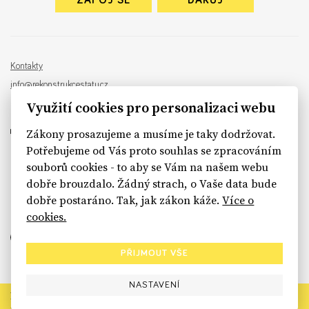
ZAPOJ SE
DARUJ
Kontakty
info@rekonstrukcestatu.cz
Návrh a vývoj:
Sinfin
, ilustrace:
Patrik Antczak
Využití cookies pro personalizaci webu
Zákony prosazujeme a musíme je taky dodržovat.
Potřebujeme od Vás proto souhlas se zpracováním
souborů cookies - to aby se Vám na našem webu
sinfin.digital
dobře brouzdalo. Žádný strach, o Vaše data bude
dobře postaráno. Tak, jak zákon káže.
Více o
cookies.
PŘIJMOUT VŠE
NASTAVENÍ
Rekonstrukce státu končí. Její členské organizace však dál
prosazují systémové změny pro férový a moderní stát.