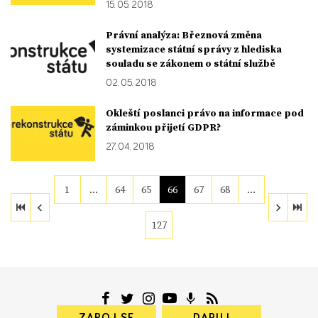
15. 05. 2018
Právní analýza: Březnová změna
systemizace státní správy z hlediska
souladu se zákonem o státní službě
02. 05. 2018
Okleští poslanci právo na informace pod
záminkou přijetí GDPR?
27. 04. 2018
1
…
64
65
66
67
68
…
127