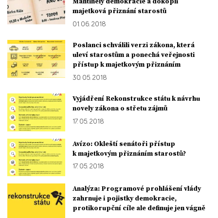
Mantinely demokracie a dokopli
majetková přiznání starostů
01. 06. 2018
Poslanci schválili verzi zákona, která
uleví starostům a ponechá veřejnosti
přístup k majetkovým přiznáním
30. 05. 2018
Vyjádření Rekonstrukce státu k návrhu
novely zákona o střetu zájmů
17. 05. 2018
Avízo: Okleští senátoři přístup
k majetkovým přiznáním starostů?
17. 05. 2018
Analýza: Programové prohlášení vlády
zahrnuje i pojistky demokracie,
protikorupční cíle ale definuje jen vágně