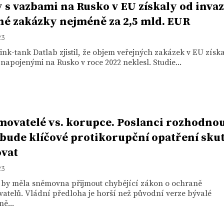
 s vazbami na Rusko v EU získaly od inva
né zakázky nejméně za 2,5 mld. EUR
23
ink-tank Datlab zjistil, že objem veřejných zakázek v EU zís
napojenými na Rusko v roce 2022 neklesl. Studie...
ovatelé vs. korupce. Poslanci rozhodnou
i bude klíčové protikorupční opatření sku
vat
23
 by měla sněmovna přijmout chybějící zákon o ochraně
atelů. Vládní předloha je horší než původní verze bývalé
ně...