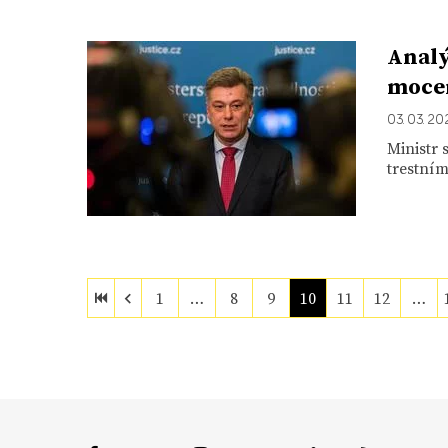
Analý
mocen
03. 03. 20
Ministr 
trestním
1
…
8
9
10
11
12
…