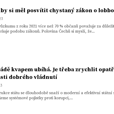
 by si měl posvítit chystaný zákon o lobb
23
ůzkumu z roku 2021 více než 70 % občanů považuje za důležit
vňuje podobu zákonů. Polovina Čechů si myslí, že...
ládě kvapem ubíhá. Je třeba zrychlit opat
asti dobrého vládnutí
23
ukce státu se dlouhodobě snaží o moderní a efektivní státní 
eme systémové pojistky proti korupci,...