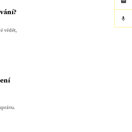
ování?
é vědět,
ření
správu.