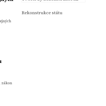
Rekonstrukce státu
řejných
u
a zákon