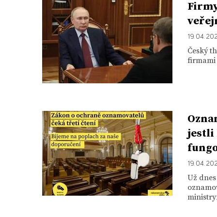
Firmy
veřej
19. 04. 20
Český th
firmami 
Oznam
jestl
fungo
19. 04. 20
Už dnes
oznamov
ministry