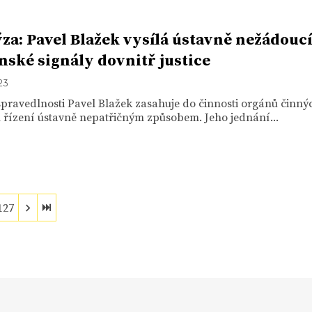
za: Pavel Blažek vysílá ústavně nežádoucí
ské signály dovnitř justice
23
spravedlnosti Pavel Blažek zasahuje do činnosti orgánů činný
 řízení ústavně nepatřičným způsobem. Jeho jednání...
127