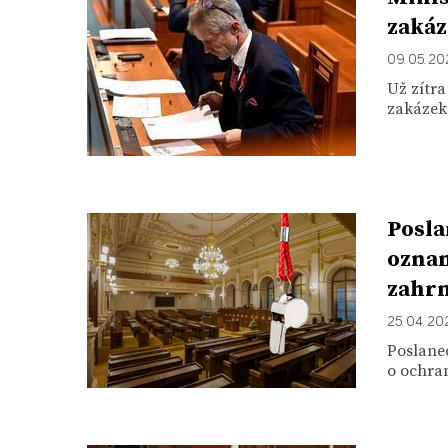
zakáz
09. 05. 2
Už zítra
zakázek.
Posla
oznam
zahrn
25. 04. 20
Poslanec
o ochran