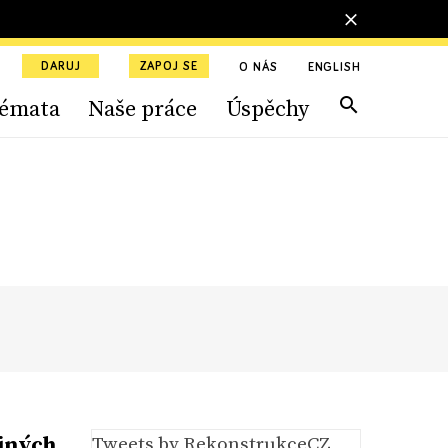
DARUJ
ZAPOJ SE
O NÁS
ENGLISH
émata
Naše práce
Úspěchy
ejných
Tweets by RekonstrukceCZ