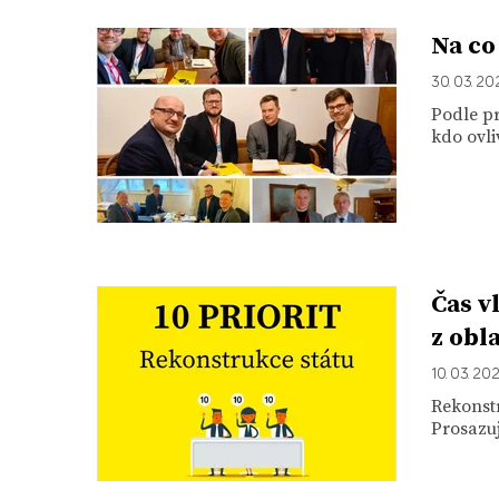
Na co
30. 03. 20
Podle pr
kdo ovli
Čas v
z obl
10. 03. 20
Rekonstr
Prosazuj