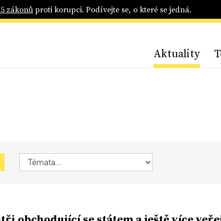
25 zákonů
proti korupci. Podívejte se, o které se jedná.
Aktuality
T
tři obchodující se státem a ještě více veř