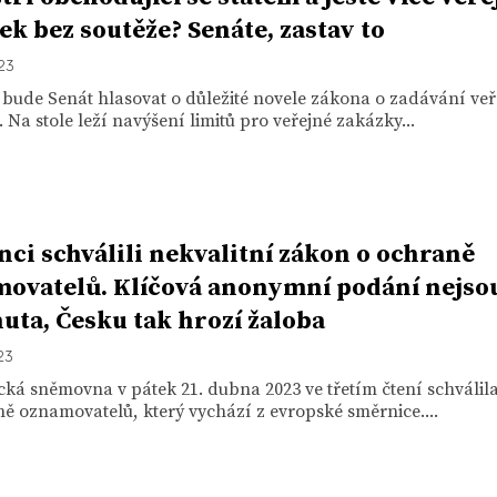
ek bez soutěže? Senáte, zastav to
023
 bude Senát hlasovat o důležité novele zákona o zadávání ve
 Na stole leží navýšení limitů pro veřejné zakázky...
nci schválili nekvalitní zákon o ochraně
ovatelů. Klíčová anonymní podání nejso
uta, Česku tak hrozí žaloba
23
ká sněmovna v pátek 21. dubna 2023 ve třetím čtení schválil
ě oznamovatelů, který vychází z evropské směrnice....