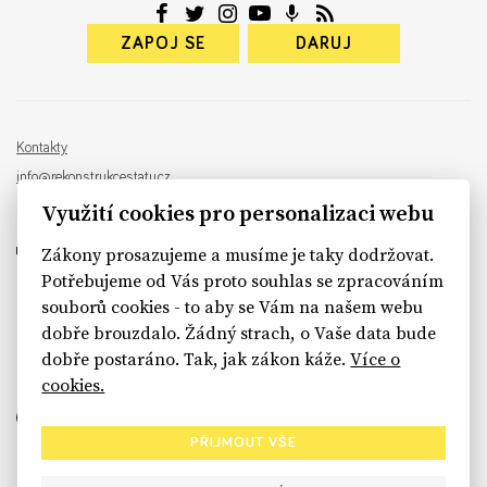
ZAPOJ SE
DARUJ
Kontakty
info@rekonstrukcestatu.cz
Návrh a vývoj:
Sinfin
, ilustrace:
Patrik Antczak
Využití cookies pro personalizaci webu
Zákony prosazujeme a musíme je taky dodržovat.
Potřebujeme od Vás proto souhlas se zpracováním
souborů cookies - to aby se Vám na našem webu
sinfin.digital
dobře brouzdalo. Žádný strach, o Vaše data bude
dobře postaráno. Tak, jak zákon káže.
Více o
cookies.
PŘIJMOUT VŠE