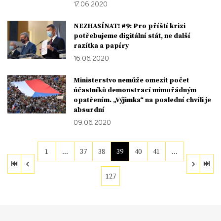
17. 06. 2020
NEZHASÍNAT! #9: Pro příští krizi
potřebujeme digitální stát, ne další
razítka a papíry
16. 06. 2020
Ministerstvo nemůže omezit počet
účastníků demonstrací mimořádným
opatřením. „Výjimka“ na poslední chvíli je
absurdní
09. 06. 2020
1
…
37
38
39
40
41
…
127