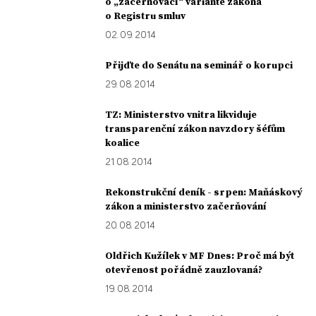
o „začerňovací“ variantě zákona
o Registru smluv
02. 09. 2014
Přijďte do Senátu na seminář o korupci
29. 08. 2014
TZ: Ministerstvo vnitra likviduje
transparenční zákon navzdory šéfům
koalice
21. 08. 2014
Rekonstrukční deník - srpen: Maňáskový
zákon a ministerstvo začerňování
20. 08. 2014
Oldřich Kužílek v MF Dnes: Proč má být
otevřenost pořádně zauzlovaná?
19. 08. 2014