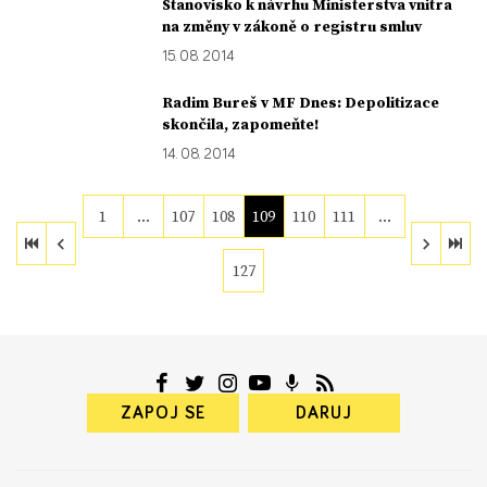
Stanovisko k návrhu Ministerstva vnitra
na změny v zákoně o registru smluv
15. 08. 2014
Radim Bureš v MF Dnes: Depolitizace
skončila, zapomeňte!
14. 08. 2014
1
…
107
108
109
110
111
…
127
ZAPOJ SE
DARUJ