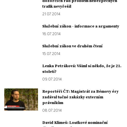
dozorčích rad problém nebezpečných
trafik nevyřešil
21. 07. 2014
Služební zákon - informace a argumenty
16. 07. 2014
Služební zákon ve druhém čtení
15. 07. 2014
Lenka Petráková: Všiml si někdo, že je 21.
století?
09. 07. 2014
Reportéři ČT: Magistrát za Bémovy éry
zadával tučné zakázky externím
právníkům
08. 07. 2014
David Klimeš: Loutkové nominační