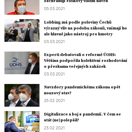
zachraňují rizikový vládní návrh
05. 03. 2021
Lobbing má podle poloviny Čechů
výrazný vliv na podobu zákonů, vnímají ho
ale hlavně jako nástroj pro kmotry
03. 03. 2021
Experti debatovali o reformě ÚOHS:
Většina podpořila kolektivní rozhodování
o přezkumu veřejných zakázek
03. 03. 2021
Navzdory pandemickému zákonu opět
nouzový stav?
25. 02. 2021
Digitalizace a boj s pandemií. V čem se
stát (ne)polepšil?
23. 02. 2021