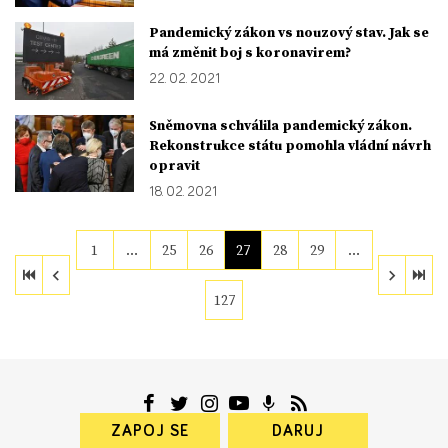
Pandemický zákon vs nouzový stav. Jak se
má změnit boj s koronavirem?
22. 02. 2021
Sněmovna schválila pandemický zákon.
Rekonstrukce státu pomohla vládní návrh
opravit
18. 02. 2021
1
…
25
26
27
28
29
…
127
ZAPOJ SE
DARUJ