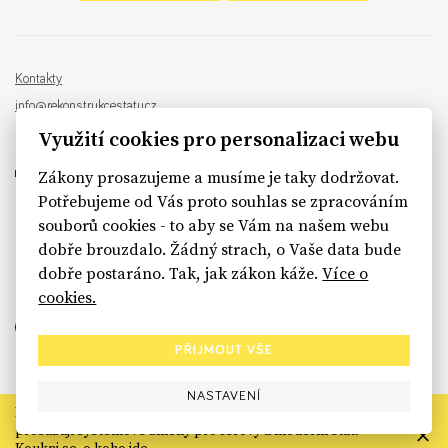
Kontakty
info@rekonstrukcestatu.cz
Návrh a vývoj:
Sinfin
, ilustrace:
Patrik Antczak
Využití cookies pro personalizaci webu
Zákony prosazujeme a musíme je taky dodržovat.
Potřebujeme od Vás proto souhlas se zpracováním
souborů cookies - to aby se Vám na našem webu
sinfin.digital
dobře brouzdalo. Žádný strach, o Vaše data bude
dobře postaráno. Tak, jak zákon káže.
Více o
cookies.
PŘIJMOUT VŠE
NASTAVENÍ
Rekonstrukce státu končí. Její členské organizace však dál
prosazují systémové změny pro férový a moderní stát.