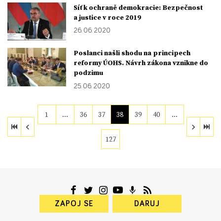
Síť k ochraně demokracie: Bezpečnost
a justice v roce 2019
26. 06. 2020
Poslanci našli shodu na principech
reformy ÚOHS. Návrh zákona vznikne do
podzimu
25. 06. 2020
1
…
36
37
38
39
40
…
127
ZAPOJ SE
DARUJ