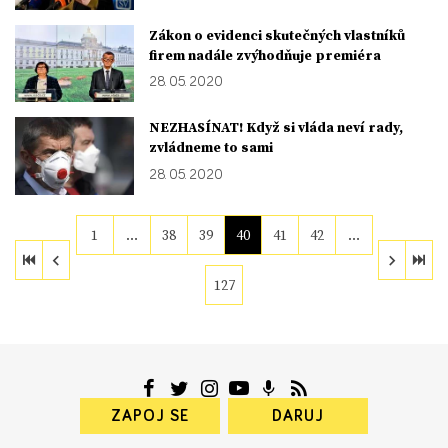
Zákon o evidenci skutečných vlastníků
firem nadále zvýhodňuje premiéra
28. 05. 2020
NEZHASÍNAT! Když si vláda neví rady,
zvládneme to sami
28. 05. 2020
1
…
38
39
40
41
42
…
127
ZAPOJ SE
DARUJ