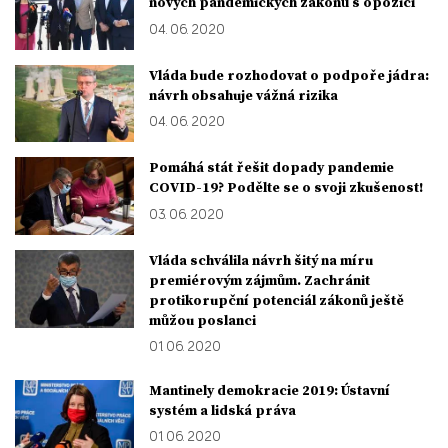
nových pandemických zákonů s opozicí
04. 06. 2020
Vláda bude rozhodovat o podpoře jádra:
návrh obsahuje vážná rizika
04. 06. 2020
Pomáhá stát řešit dopady pandemie
COVID-19? Podělte se o svoji zkušenost!
03. 06. 2020
Vláda schválila návrh šitý na míru
premiérovým zájmům. Zachránit
protikorupční potenciál zákonů ještě
můžou poslanci
01. 06. 2020
Mantinely demokracie 2019: Ústavní
systém a lidská práva
01. 06. 2020