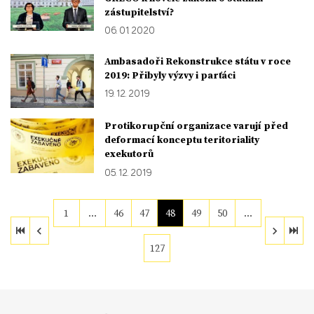
zástupitelství?
06. 01. 2020
Ambasadoři Rekonstrukce státu v roce
2019: Přibyly výzvy i parťáci
19. 12. 2019
Protikorupční organizace varují před
deformací konceptu teritoriality
exekutorů
05. 12. 2019
1
…
46
47
48
49
50
…
127