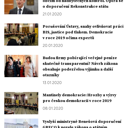
obcím od nadbytečných kontrol. Opírá se
o doporučení Rekonstrukce státu
21. 01. 2020
Porušování Ústavy, snahy ovlivňovat práci
BIS, justice pod tlakem. Demokracie
v roce 2019 očima expertů
20. 01. 2020
Budou firmy pobírající veřejné peníze
skutečně transparentní? Návrh zákona
obsahuje podezřelou výjimku a další
otazníky
13. 01. 2020
Mantinely demokracie: Hrozby a výzvy
pro českou demokracii v roce 2019
08. 01. 2020
Vyslyší ministryně Benešová doporučení
GRECO k novele zákona o státním