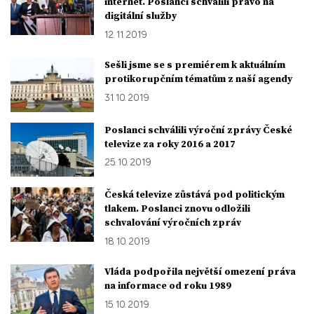
internet. Poslanci schválili právo na
digitální služby
12. 11. 2019
Sešli jsme se s premiérem k aktuálním
protikorupčním tématům z naší agendy
31. 10. 2019
Poslanci schválili výroční zprávy České
televize za roky 2016 a 2017
25. 10. 2019
Česká televize zůstává pod politickým
tlakem. Poslanci znovu odložili
schvalování výročních zpráv
18. 10. 2019
Vláda podpořila největší omezení práva
na informace od roku 1989
15. 10. 2019