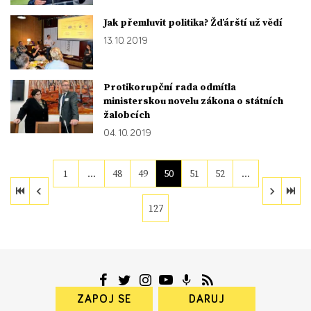
Jak přemluvit politika? Žďárští už vědí
13. 10. 2019
Protikorupční rada odmítla
ministerskou novelu zákona o státních
žalobcích
04. 10. 2019
1
…
48
49
50
51
52
…
127
ZAPOJ SE
DARUJ