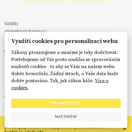
Kontakty
info@rekonstrukcestatu.cz
Návrh a vývoj:
Sinfin
, ilustrace:
Patrik Antczak
Využití cookies pro personalizaci webu
Zákony prosazujeme a musíme je taky dodržovat.
Potřebujeme od Vás proto souhlas se zpracováním
souborů cookies - to aby se Vám na našem webu
sinfin.digital
dobře brouzdalo. Žádný strach, o Vaše data bude
dobře postaráno. Tak, jak zákon káže.
Více o
cookies.
PŘIJMOUT VŠE
NASTAVENÍ
Rekonstrukce státu končí. Její členské organizace však dál
prosazují systémové změny pro férový a moderní stát.