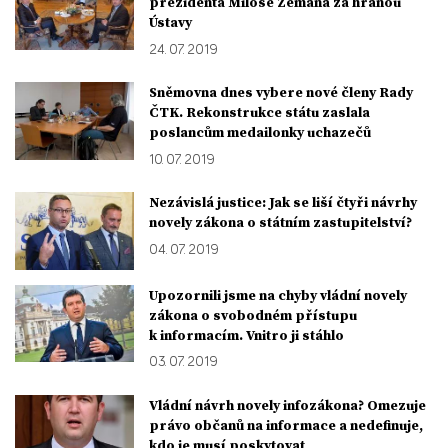
prezidenta Miloše Zemana za hranou
Ústavy
24. 07. 2019
Sněmovna dnes vybere nové členy Rady
ČTK. Rekonstrukce státu zaslala
poslancům medailonky uchazečů
10. 07. 2019
Nezávislá justice: Jak se liší čtyři návrhy
novely zákona o státním zastupitelství?
04. 07. 2019
Upozornili jsme na chyby vládní novely
zákona o svobodném přístupu
k informacím. Vnitro ji stáhlo
03. 07. 2019
Vládní návrh novely infozákona? Omezuje
právo občanů na informace a nedefinuje,
kdo je musí poskytovat