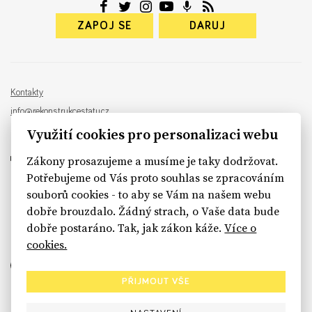
ZAPOJ SE
DARUJ
Kontakty
info@rekonstrukcestatu.cz
Návrh a vývoj:
Sinfin
, ilustrace:
Patrik Antczak
Využití cookies pro personalizaci webu
Zákony prosazujeme a musíme je taky dodržovat.
Potřebujeme od Vás proto souhlas se zpracováním
souborů cookies - to aby se Vám na našem webu
sinfin.digital
dobře brouzdalo. Žádný strach, o Vaše data bude
dobře postaráno. Tak, jak zákon káže.
Více o
cookies.
PŘIJMOUT VŠE