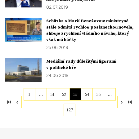
02. 07. 2019
Schůzka s Marií Benešovou: ministryně
stále odmítá rychlou poslaneckou novelu,
slibuje zrychlení vládního návrhu, který
však má háčky
25. 06. 2019
Mediální rady důležitými figurami
v politické hře
24. 06. 2019
1
…
51
52
53
54
55
…
127