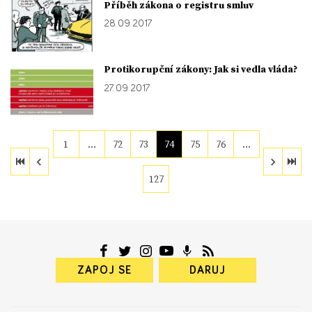
Příběh zákona o registru smluv
28. 09. 2017
Protikorupční zákony: Jak si vedla vláda?
27. 09. 2017
1
…
72
73
74
75
76
…
127
ZAPOJ SE
DARUJ