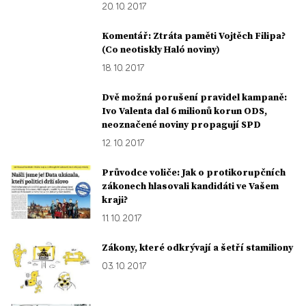
20. 10. 2017
Komentář: Ztráta paměti Vojtěch Filipa?
(Co neotiskly Haló noviny)
18. 10. 2017
Dvě možná porušení pravidel kampaně:
Ivo Valenta dal 6 milionů korun ODS,
neoznačené noviny propagují SPD
12. 10. 2017
Průvodce voliče: Jak o protikorupčních
zákonech hlasovali kandidáti ve Vašem
kraji?
11. 10. 2017
Zákony, které odkrývají a šetří stamiliony
03. 10. 2017