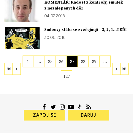
KOMENTÁŘ: Radost z kontroly, smutek
z nezalepených děr
04. 07. 2016
Smlouvy státu se zveřejňují - 3, 2, 1…TEĎ!
30. 06. 2016
1
…
85
86
87
88
89
…
127
ZAPOJ SE
DARUJ