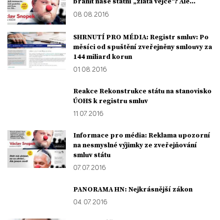
bránit naše státní „zlatá vejce“? Ale...
08. 08. 2016
SHRNUTÍ PRO MÉDIA: Registr smluv: Po
měsíci od spuštění zveřejněny smlouvy za
144 miliard korun
01. 08. 2016
Reakce Rekonstrukce státu na stanovisko
ÚOHS k registru smluv
11. 07. 2016
Informace pro média: Reklama upozorní
na nesmyslné výjimky ze zveřejňování
smluv státu
07. 07. 2016
PANORAMA HN: Nejkrásnější zákon
04. 07. 2016