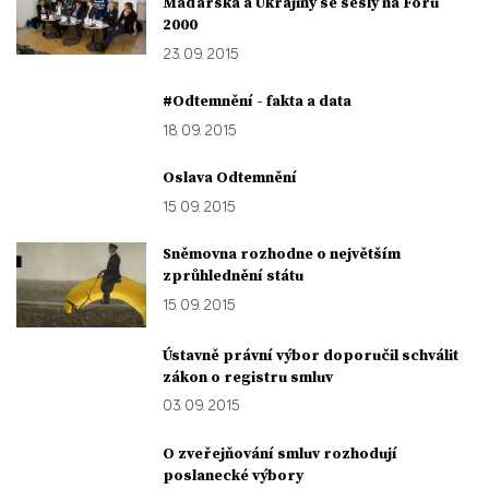
Maďarska a Ukrajiny se sešly na Foru
2000
23. 09. 2015
#Odtemnění - fakta a data
18. 09. 2015
Oslava Odtemnění
15. 09. 2015
Sněmovna rozhodne o největším
zprůhlednění státu
15. 09. 2015
Ústavně právní výbor doporučil schválit
zákon o registru smluv
03. 09. 2015
O zveřejňování smluv rozhodují
poslanecké výbory