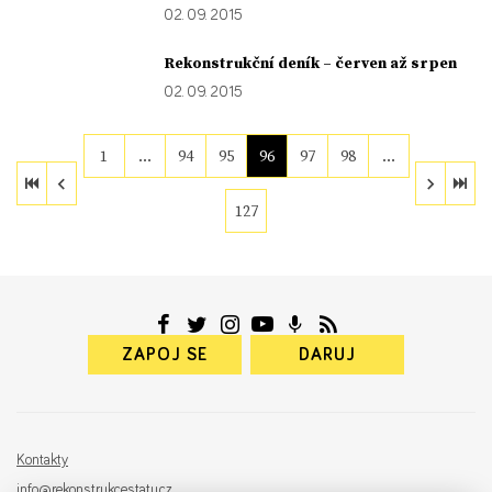
02. 09. 2015
Rekonstrukční deník – červen až srpen
02. 09. 2015
1
…
94
95
96
97
98
…
127
ZAPOJ SE
DARUJ
Kontakty
info@rekonstrukcestatu.cz