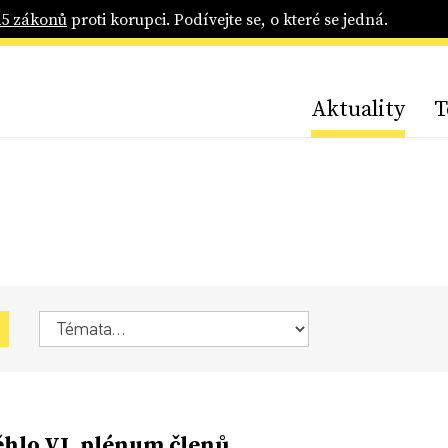
25 zákonů
proti korupci. Podívejte se, o které se jedná.
Aktuality
T
hlo VI. plénum členů