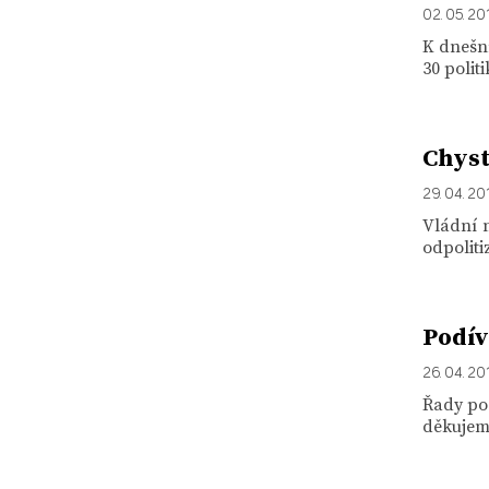
02. 05. 20
K dnešn
30 polit
Chyst
29. 04. 20
Vládní 
odpoliti
Podív
26. 04. 20
Řady po
děkujeme