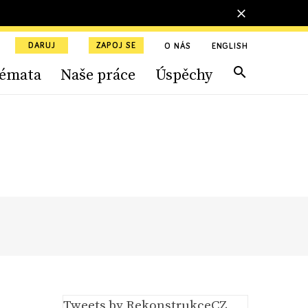
DARUJ
ZAPOJ SE
O NÁS
ENGLISH
émata
Naše práce
Úspěchy
Tweets by RekonstrukceCZ