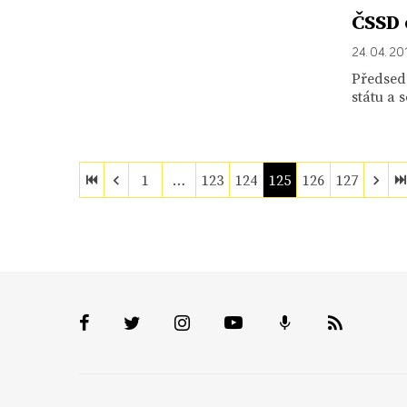
ČSSD 
24. 04. 20
Předsed
státu a 
1
…
123
124
125
126
127