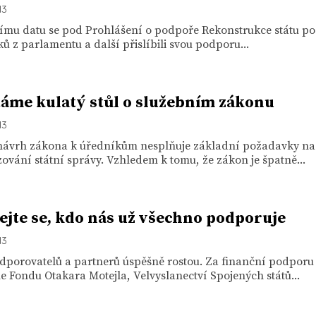
13
ímu datu se pod Prohlášení o podpoře Rekonstrukce státu p
iků z parlamentu a další přislíbili svou podporu...
áme kulatý stůl o služebním zákonu
13
návrh zákona k úředníkům nesplňuje základní požadavky na
zování státní správy. Vzhledem k tomu, že zákon je špatně...
ejte se, kdo nás už všechno podporuje
13
dporovatelů a partnerů úspěšně rostou. Za finanční podporu
 Fondu Otakara Motejla, Velvyslanectví Spojených států...