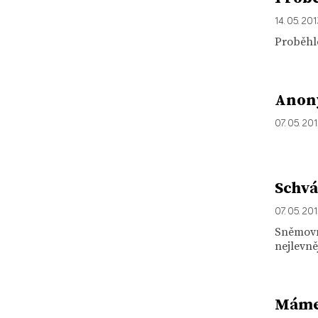
14. 05. 20
Proběhlo
Anony
07. 05. 20
Schvá
07. 05. 20
Sněmovn
nejlevně
Máme