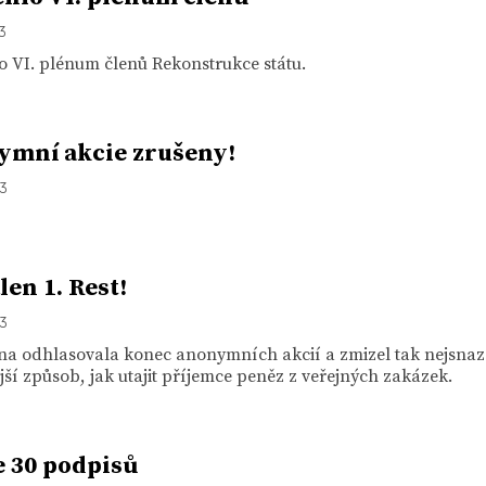
13
 VI. plénum členů Rekonstrukce státu.
mní akcie zrušeny!
13
len 1. Rest!
13
a odhlasovala konec anonymních akcií a zmizel tak nejsnaz
jší způsob, jak utajit příjemce peněz z veřejných zakázek.
 30 podpisů