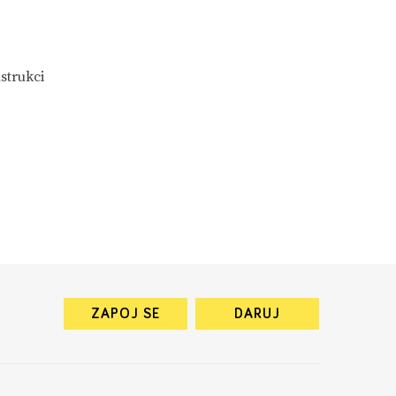
strukci
ZAPOJ SE
DARUJ