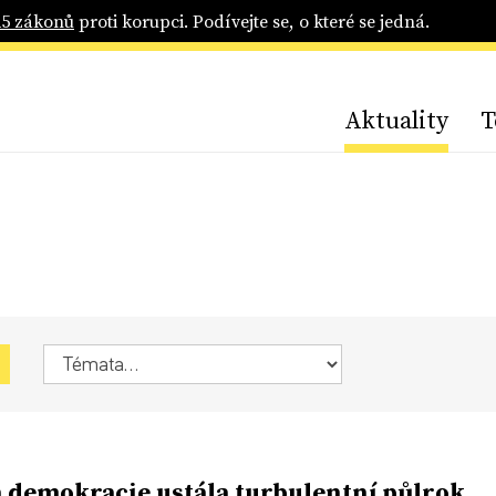
25 zákonů
proti korupci. Podívejte se, o které se jedná.
Aktuality
T
 demokracie ustála turbulentní půlrok.