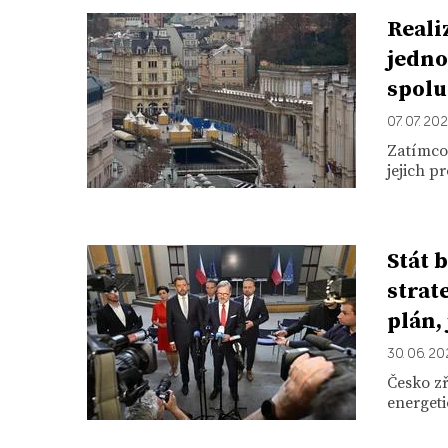
Reali
jedno
spolu
07. 07. 20
Zatímco
jejich p
Stát 
strat
plán, 
30. 06. 2
Česko zř
energeti