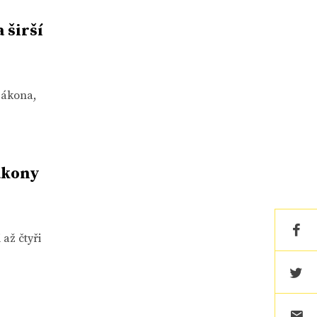
 širší
zákona,
ákony
až čtyři