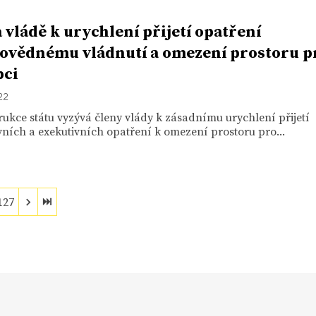
 vládě k urychlení přijetí opatření
ovědnému vládnutí a omezení prostoru p
pci
22
ukce státu vyzývá členy vlády k zásadnímu urychlení přijetí
ivních a exekutivních opatření k omezení prostoru pro...
127