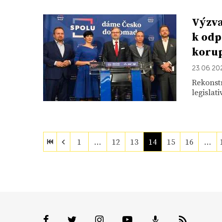
Výzva
k odp
koru
23. 06. 20
Rekonstr
legislat
1
…
12
13
14
15
16
…