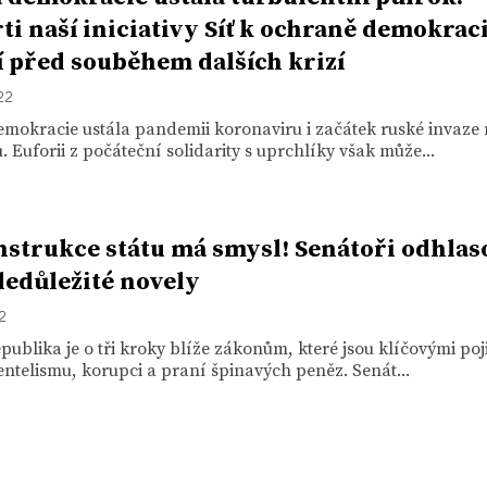
ti naší iniciativy Síť k ochraně demokraci
í před souběhem dalších krizí
22
mokracie ustála pandemii koronaviru i začátek ruské invaze
. Euforii z počáteční solidarity s uprchlíky však může...
strukce státu má smysl! Senátoři odhlas
eledůležité novely
22
publika je o tři kroky blíže zákonům, které jsou klíčovými poj
ientelismu, korupci a praní špinavých peněz. Senát...