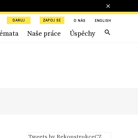
DARUJ
ZAPOJ SE
O NÁS
ENGLISH
émata
Naše práce
Úspěchy
Tweets by RekonstrukceCZ