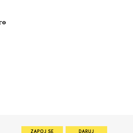
ro
ZAPOJ SE
DARUJ