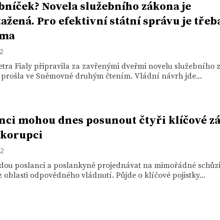
bníček? Novela služebního zákona je
ažená. Pro efektivní státní správu je třeba
rma
22
tra Fialy připravila za zavřenými dveřmi novelu služebního 
 prošla ve Sněmovně druhým čtením. Vládní návrh jde...
nci mohou dnes posunout čtyři klíčové z
 korupci
22
dou poslanci a poslankyně projednávat na mimořádné schůzi 
 oblasti odpovědného vládnutí. Půjde o klíčové pojistky...