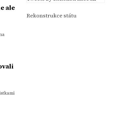
e ale
Rekonstrukce státu
 na
ovali
istkami