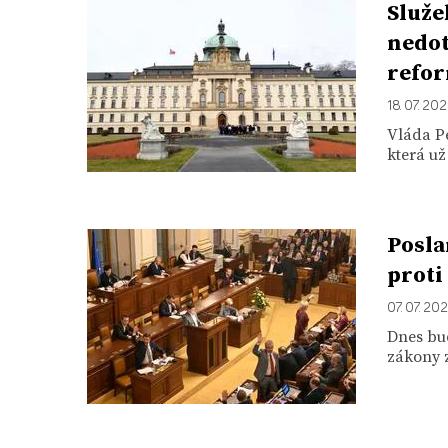
Služe
nedot
refo
18. 07. 20
Vláda Pe
která už
Posla
proti
07. 07. 20
Dnes bu
zákony z