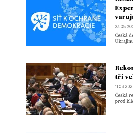
Exper
varuj
23. 08. 20
Česká de
Ukrajinu
Rekon
tři v
11. 08. 20
Česká re
proti kl