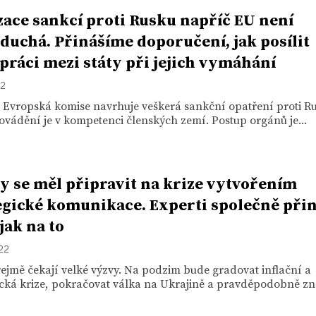
zace sankcí proti Rusku napříč EU není
duchá. Přinášíme doporučení, jak posílit
práci mezi státy při jejich vymáhání
22
 Evropská komise navrhuje veškerá sankční opatření proti R
rovádění je v kompetenci členských zemí. Postup orgánů je...
by se měl připravit na krize vytvořením
egické komunikace. Experti společně přin
jak na to
022
ejmě čekají velké výzvy. Na podzim bude gradovat inflační a
cká krize, pokračovat válka na Ukrajině a pravděpodobně zno