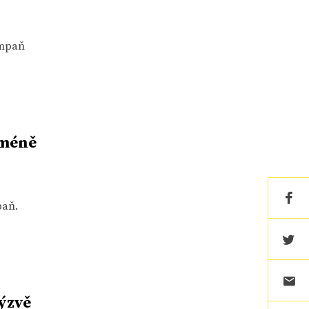
ampaň
 méně
paň.
ýzvě