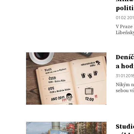
polit
01. 02. 20
V Praze 
Libeňský
Deníč
a hod
31. 01. 201
Nikým ne
sebou ví
Studi