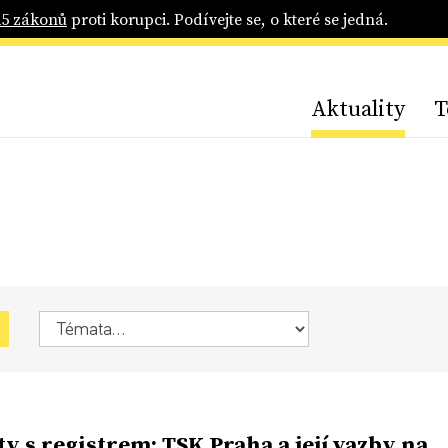
25 zákonů
proti korupci. Podívejte se, o které se jedná.
Aktuality
T
y s registrem: TSK Praha a její vazby na