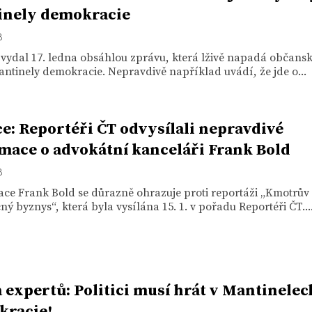
inely demokracie
8
 vydal 17. ledna obsáhlou zprávu, která lživě napadá občans
ntinely demokracie. Nepravdivě například uvádí, že jde o...
e: Reportéři ČT odvysílali nepravdivé
mace o advokátní kanceláři Frank Bold
8
ace Frank Bold se důrazně ohrazuje proti reportáži „Kmotrův
ý byznys“, která byla vysílána 15. 1. v pořadu Reportéři ČT...
 expertů: Politici musí hrát v Mantinelec
kracie!