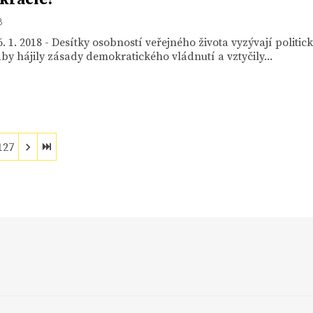
8
. 1. 2018 - Desítky osobností veřejného života vyzývají politic
aby hájily zásady demokratického vládnutí a vztyčily...
127