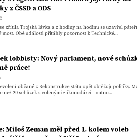
iky z ČSSD a ODS
18
se zřítila Trojská lávka a z hodiny na hodinu se uzavřel páteř
 most. Obě události přitáhly pozornost k Technické...
ek lobbisty: Nový parlament, nové schůz
ně práce!
8
volení občané z Rekonstrukce státu opět obtěžují politiky. 
c než 20 schůzek s volenými zákonodárci - nutno...
e: Miloš Zeman měl před 1. kolem voleb