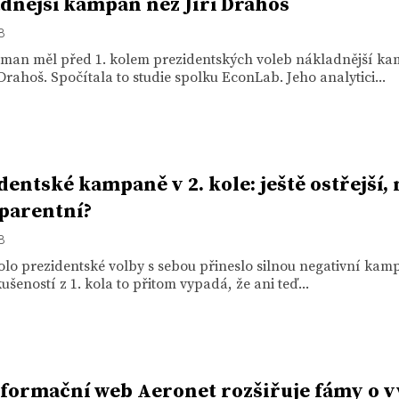
dnější kampaň než Jiří Drahoš
18
eman měl před 1. kolem prezidentských voleb nákladnější k
 Drahoš. Spočítala to studie spolku EconLab. Jeho analytici...
dentské kampaně v 2. kole: ještě ostřejší,
parentní?
18
lo prezidentské volby s sebou přineslo silnou negativní kam
ušeností z 1. kola to přitom vypadá, že ani teď...
formační web Aeronet rozšiřuje fámy o v