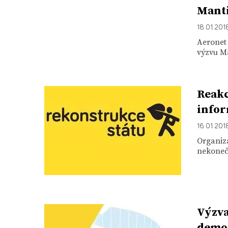
Mant
18. 01. 201
Aeronet
výzvu Ma
Reakc
infor
16. 01. 201
Organiz
nekonečn
Výzva
demo