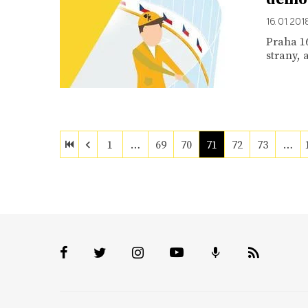
16. 01. 201
Praha 16
strany, 
1
…
69
70
71
72
73
…