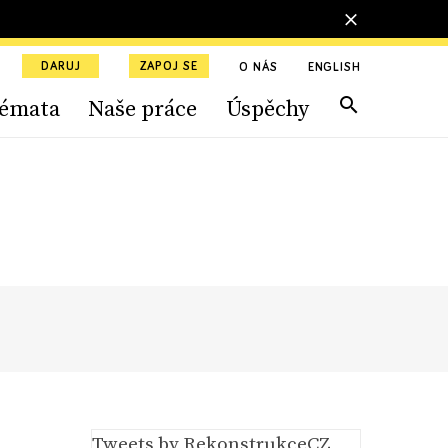
DARUJ
ZAPOJ SE
O NÁS
ENGLISH
émata
Naše práce
Úspěchy
Tweets by RekonstrukceCZ