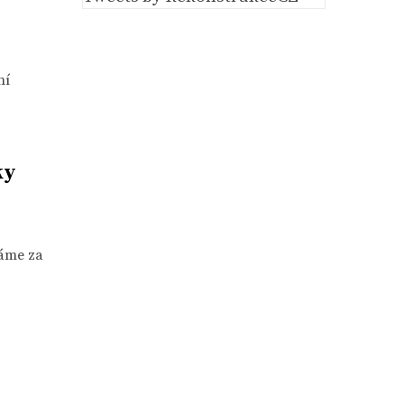
ní
ky
Máme za